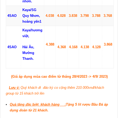
nhơn.
Kaya/SG
4SAO
Quy Nhơn,
4
.
03
8
4
.
02
8
3.
83
8
3.
7
98
3.
78
8
3.
7
68
hoàng yến1
Kaya/hương
việt,
4
.
3
88
3.
86
8
4SAO
Hải Âu
,
4
.
36
8
4
.
1
68
4
.
13
8
4
.
12
8
Mường
Thanh
.
(Giá áp dụng mùa cao điểm từ tháng 28/4/20
23
-> 4/9/ 20
23
)
Lưu ý:
Quý khách đi đảo kỳ co cộng thêm 21
0.000vnđ/khách
group từ 15 khách trở lên
Quà tặng đặc biệt khách hàng :
T
ặng 5 lít rượu Bầu Đá áp
dụng đoàn từ 21 khách.