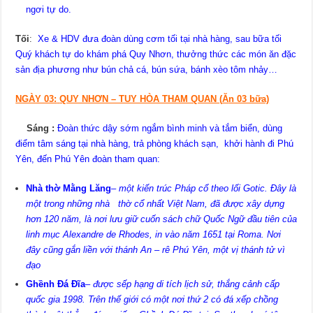
ngơi tự do.
Tối
:
Xe & HDV đưa đoàn dùng cơm tối tại nhà hàng, sau bữa tối
Quý khách tự do khám phá Quy Nhơn, thưởng thức các món ăn đặc
sản địa phương như bún chả cá, bún sứa, bánh xèo tôm nhảy…
NGÀY 03:
QUY NHƠN – TUY HÒA THAM QUAN
(
Ă
n 03 bữa)
Sáng :
Đoàn thức dậy sớm ngắm bình minh và tắm biển, dùng
điểm tâm sáng tại nhà hàng, trả phòng khách sạn, khởi hành đi Phú
Yên, đến Phú Yên đoàn tham quan:
Nhà thờ Mằng Lăng
–
một kiến trúc Pháp cổ theo lối Gotic. Đây là
một trong những nhà thờ cổ nhất Việt Nam, đã được xây dựng
hơn 120 năm, là nơi lưu giữ cuốn sách chữ Quốc Ngữ đầu tiên của
linh mục Alexandre de Rhodes, in vào năm 1651 tại Roma. Nơi
đây cũng gắn liền với thánh An – rê Phú Yên, một vị thánh tử vì
đạo
Ghềnh Đá Đĩa
–
được sếp hạng di tích lịch sử, thắng cảnh cấp
quốc gia 1998. Trên thế giới có một nơi thứ 2 có đá xếp chồng