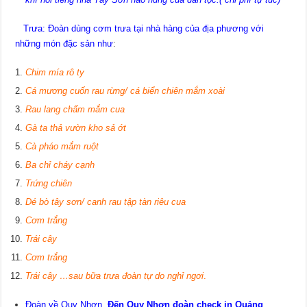
Trưa: Đoàn dùng cơm trưa tại nhà hàng của địa phương với
những món đặc sản như
:
Chim mía rô ty
Cá mương cuốn rau rừng
/ cá biển chiên mắm xoài
Rau lang chấm mắm cua
Gà ta thả vườn kho sả ớt
Cà pháo mắm ruột
Ba chỉ cháy cạnh
Trứng chiên
Dé bò tây sơn
/ canh rau tập tàn riêu cua
Cơm trắng
Trái cây
Cơm trắng
Trái cây …
sau bữa trưa đoàn tự do nghỉ ngơi
.
Đoàn về Quy Nhơn,
Đến Quy Nhơn đoàn check in Quảng