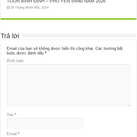
TOUR BÌNH ĐỊNH – PHÚ YÊN 5N4Đ NĂM 2026
28 Tháng Mười Một, 2024
Trả lời
Email của bạn sẽ không được hiển thị công khai.
Các trường bắt
buộc được đánh dấu
*
Bình luận
Tên
*
Email
*