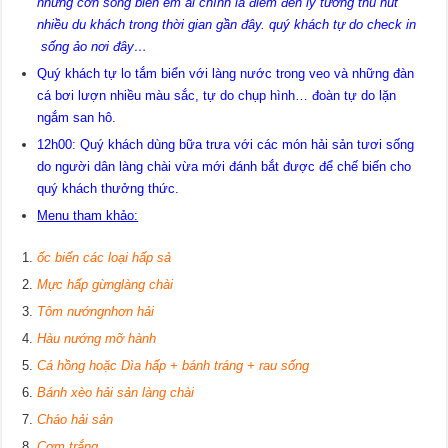
những cơn sóng biển êm ái
chính là điểm đến lý tưởng thu hút
nhiều du khách trong thời gian gần đây. quý khách tự do check in
sống ảo nơi đây…
Quý khách tự lo tắm biển với làng nước trong veo và những đàn
cá bơi lượn nhiều màu sắc, tự do chụp hình… đoàn tự do lặn
ngắm san hô.
12h00: Quý khách dùng bữa trưa với các món hải sản tươi sống
do người dân làng chài vừa mới đánh bắt được để chế biến cho
quý khách thưởng thức.
Menu tham khảo:
ốc biển các loại hấp sả
Mực hấp gừng
làng chài
Tôm nướng
nhơn hải
Hàu nướng mỡ hành
Cá hồng hoặc Dìa hấp + bánh tráng + rau sống
Bánh xèo hải sản làng chài
Cháo hải sản
Cơm trắng