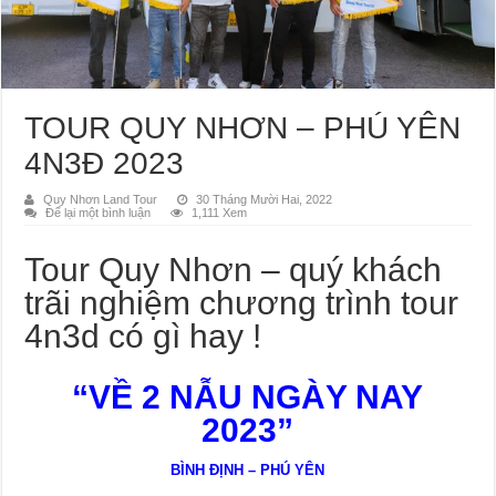
TOUR QUY NHƠN – PHÚ YÊN
4N3Đ 2023
Quy Nhơn Land Tour
30 Tháng Mười Hai, 2022
Để lại một bình luận
1,111 Xem
Tour Quy Nhơn – quý khách
trãi nghiệm chương trình tour
4n3d có gì hay !
“
VỀ 2
NẪU NGÀY NAY
20
23
”
BÌNH ĐỊNH – PHÚ YÊN