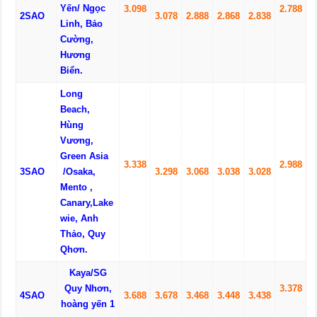
Yến
/
N
gọc
3
.
09
8
2.
78
8
2SAO
3
.
07
8
2.
88
8
2.
86
8
2
.83
8
L
inh,
B
ảo
C
ường
,
Hương
Biển.
Long
Beach,
H
ùng
V
ương
,
Green Asia
3
.
33
8
2.
98
8
3SAO
/
O
saka,
3
.
2
98
3
.
06
8
3
.
038
3
.
02
8
Mento ,
C
anary,
L
ake
wie
, Anh
Thảo, Quy
Qhơn.
Kaya/SG
Quy Nhơn,
3
.
37
8
4SAO
3.
68
8
3.
67
8
3
.
46
8
3
.
44
8
3
.
43
8
hoàng yến
1