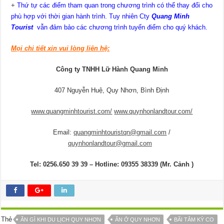
+
Thứ tự các điểm tham quan trong chương trình có thể thay đổi cho
phù hợp với thời gian hành trình. Tuy nhiên Cty
Quang Minh
Tourist
vẫn đảm bảo các chương trình tuyến điểm cho quý khách.
Mọi chi tiết xin vui lòng liên hệ:
Công ty TNHH Lữ Hành Quang Minh
407 Nguyễn Huệ, Quy Nhơn, Bình Định
www.quangminhtourist.com/
www.quynhonlandtour.com/
Email:
quangminhtouristqn@gmail.com
/
quynhonlandtour@gmail.com
Tel
: 0256.650 39 39 – Hotline:
09355 38339
(Mr. Cảnh )
Thẻ
ĂN GÌ KHI DU LỊCH QUY NHƠN
ĂN Ở QUY NHƠN
BÃI TẮM KỲ CO