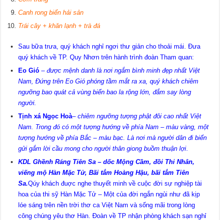
Canh rong biển hải sản
Trái cây + khăn lạnh + trà đá
Sau bữa trưa, quý khách nghỉ ngơi thư giản cho thoải mái. Đưa
quý khách về TP. Quy Nhơn trên hành trình đoàn Tham quan:
Eo Gió
–
được mệnh danh là nơi ngắm bình minh đẹp nhất Việt
Nam, Đứng trên Eo Gió phóng tầm mắt ra xa, quý khách chiêm
ngưỡng bao quát cả vùng biển bao la rộng lớn, đắm say lòng
người.
Tịnh xá Ngọc Hoà
–
chiêm ngưỡng tượng phật đôi cao nhất Việt
Nam. Trong đó có một tượng hướng về phía Nam – màu vàng, một
tượng hướng về phía Bắc – màu bạc. Là nơi mà người dân đi biển
gửi gắm lời cầu mong cho người thân giong buồm thuận lợi
.
KDL Ghềnh Ráng Tiên Sa – dốc Mộng Cầm, đồi Thi Nhân,
viếng mộ Hàn Mặc Tử, Bãi tắm Hoàng Hậu, bãi tắm Tiên
Sa.
Qúy khách đuợc nghe thuyết minh về cuộc đời sự nghiệp tài
hoa của thi sỹ Hàn Mặc Tử – Một của đời ngắn ngủi như đã kịp
lóe sáng trên nền trời thơ ca Việt Nam và sống mãi trong lòng
công chúng yêu thơ Hàn. Đoàn về TP nhận phòng khách sạn nghỉ