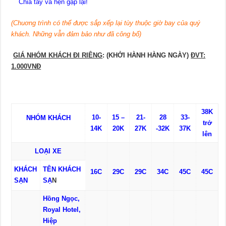
Chia tay và hẹn gặp lại!
(Chuơng trình có thể được sắp xếp lại tùy thuộc giờ bay của quý
khách. Những vẫn đảm bảo như đã công bố)
GIÁ NHÓM KHÁCH ĐI RIÊNG
:
(KHỞI HÀNH HÀNG NGÀY)
ĐVT:
1.000VNĐ
38K
1
0
-
15 –
21-
28
33-
NHÓM KHÁCH
trở
14K
20K
27K
-32K
37K
lên
LOẠI XE
KHÁCH
TÊN KHÁCH
16C
29C
29C
34C
45
C
45C
SẠN
SẠ
N
H
ồ
ng Ngọc
,
Royal
Hotel,
Hiệp