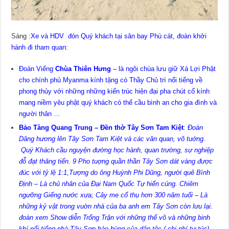
Sáng :
Xe và HDV đón Quý khách tại sân bay Phù cát, đoàn khởi
hành đi tham quan:
Đoàn Viếng
Chùa Thiên Hưng
– là ngôi chùa lưu giữ Xá Lợi Phật
cho chính phủ Myanma kính tặng có Thầy Chủ trì nổi tiếng về
phong thủy với những những kiến trúc hiện đại pha chút cổ kính
mang niềm yêu phật quý khách có thể cầu bình an cho gia đình và
người thân …
Bảo Tàng Quang Trung – Đền thờ Tây Sơn Tam Kiệt
:
Đoàn
Dâng hương lên Tây Sơn Tam Kiệt và các văn quan, võ tuớng.
Quý Khách cầu nguyện đường học hành, quan trường, sự nghiệp
đỗ đạt thăng tiến. 9 Pho tuợng quần thần Tây Sơn dát vàng được
đúc với tỷ lệ 1:1,Tượng do ông Huỳnh Phi Dũng, người quê Bình
Định – Là chủ nhân của Đại Nam Quốc Tự hiến cúng. Chiêm
ngưỡng Giếng nước xưa; Cây me cổ thụ hơn 300 năm tuổi – Là
những kỷ vật trong vuờn nhà của ba anh em Tây Sơn còn lưu lại.
đoàn xem Show diễn Trống Trận với những thế võ và những binh
khí nổi tiếng nhà Tây Sơn hào hùng của dân tộc.( chi phí tự túc)