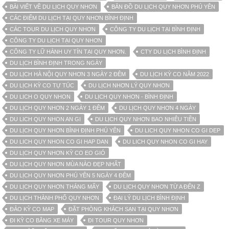
BÀI VIẾT VỀ DU LỊCH QUY NHƠN
BẢN ĐỒ DU LỊCH QUY NHƠN PHÚ YÊN
CÁC ĐIỂM DU LỊCH TẠI QUY NHƠN BÌNH ĐỊNH
CÁC TOUR DU LỊCH QUY NHƠN
CÔNG TY DU LỊCH TẠI BÌNH ĐỊNH
CÔNG TY DU LỊCH TẠI QUY NHƠN
CÔNG TY LỮ HÀNH UY TÍN TẠI QUY NHƠN.
CTY DU LỊCH BÌNH ĐỊNH
DU LỊCH BÌNH ĐỊNH TRONG NGÀY
DU LỊCH HÀ NỘI QUY NHƠN 3 NGÀY 2 ĐÊM
DU LỊCH KỲ CO NĂM 2022
DU LỊCH KỲ CO TỰ TÚC
DU LỊCH NHƠN LÝ QUY NHƠN
DU LICH O QUY NHON
DU LỊCH QUY NHƠN - BÌNH ĐỊNH
DU LỊCH QUY NHƠN 2 NGÀY 1 ĐÊM
DU LỊCH QUY NHƠN 4 NGÀY
DU LICH QUY NHON AN GI
DU LỊCH QUY NHƠN BAO NHIÊU TIỀN
DU LỊCH QUY NHƠN BÌNH ĐỊNH PHÚ YÊN
DU LICH QUY NHON CO GI DEP
DU LICH QUY NHON CO GI HAP DAN
DU LICH QUY NHON CO GI HAY
DU LỊCH QUY NHƠN KỲ CO EO GIÓ
DU LỊCH QUY NHƠN MÙA NÀO ĐẸP NHẤT
DU LỊCH QUY NHƠN PHÚ YÊN 5 NGÀY 4 ĐÊM
DU LỊCH QUY NHƠN THÁNG MẤY
DU LỊCH QUY NHƠN TỪ A ĐẾN Z
DU LỊCH THÀNH PHỐ QUY NHƠN
ĐẠI LÝ DU LỊCH BÌNH ĐỊNH
ĐẢO KỲ CO MAP
ĐẶT PHÒNG KHÁCH SẠN TẠI QUY NHƠN
ĐI KỲ CO BẰNG XE MÁY
ĐI TOUR QUY NHƠN