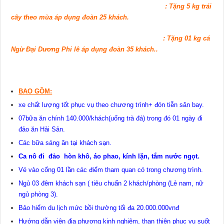
: Tặng 5 kg trái
cây theo mùa áp dụng đoàn 25 khách.
: Tặng 01 kg cá
Ngừ Đại Dương Phi lê áp dụng đoàn 35 khách.
.
BAO GỒM:
xe chất lượng tốt phục vụ theo chương trình+ đón tiễn sân bay.
07bữa ăn chính 140.000/khách(uống trà đá) trong đó 01 ngày đi
đảo ăn Hải Sản.
Các bữa sáng ăn tại khách sạn.
Ca nô đi đảo hòn khô, áo phao, kính lặn, tắm nước ngọt.
Vé vào cổng 01 lần các điểm tham quan có trong chương trình.
Ngủ 03 đêm khách sạn ( tiêu chuẩn 2 khách/phòng (Lẻ nam, nữ
ngủ phòng 3).
Bảo hiểm du lịch mức bồi thường tối đa 20.000.000vnđ
Hướng dẫn viên địa phương kinh nghiệm, than thiện phục vụ suốt