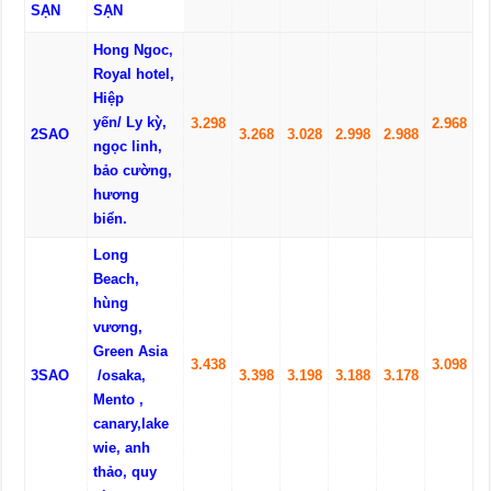
SẠN
SẠN
Hong Ngoc,
Royal
hotel,
Hiệp
yến
/
Ly kỳ,
3
.
29
8
2.
9
68
2SAO
3
.
26
8
3
.
0
28
2.
99
8
2.
98
8
ngọc linh,
bảo cường
,
hương
biển.
Long
Beach,
hùng
vương
,
Green Asia
3
.
43
8
3
.
09
8
3SAO
/osaka,
3
.
39
8
3
.
19
8
3
.
18
8
3
.
17
8
Mento ,
canary,lake
wie
, anh
thảo, quy