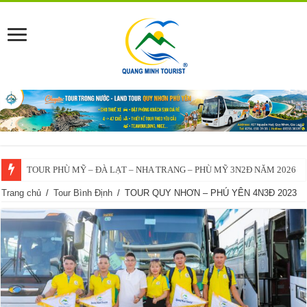
TOUR PHÙ MỸ – ĐÀ LẠT – NHA TRANG – PHÙ MỸ 3N2Đ NĂM 2026
VĨNH THẠNH – ĐÀ LẠT – NHA TRANG – VĨNH THẠNH 3N2Đ – 2025
Trang chủ
/
Tour Bình Định
/
TOUR QUY NHƠN – PHÚ YÊN 4N3Đ 2023