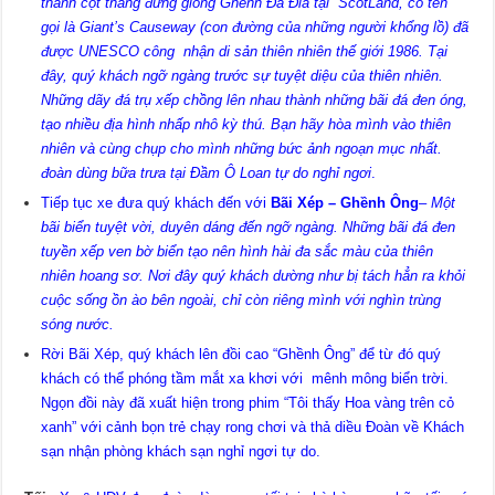
thành cột thẳng đứng giống Ghềnh Đá Đĩa tại ScotLand, có tên
gọi là Giant’s Causeway (con đường của những người khổng lồ) đã
được UNESCO công nhận di sản thiên nhiên thế giới 1986. Tại
đây, quý khách ngỡ ngàng trước sự tuyệt diệu của thiên nhiên.
Những dãy đá trụ xếp chồng lên nhau thành những bãi đá đen óng,
tạo nhiều địa hình nhấp nhô kỳ thú. Bạn hãy hòa mình vào thiên
nhiên và cùng chụp cho mình những bức ảnh ngoạn mục nhất.
đoàn dùng bữa trưa tại Đầm Ô Loan tự do nghỉ ngơi
.
Tiếp tục xe đưa quý khách đến với
Bãi Xép – Ghềnh Ông
–
Một
bãi biển tuyệt vời, duyên dáng đến ngỡ ngàng. Những bãi đá đen
tuyền xếp ven bờ biển tạo nên hình hài đa sắc màu của thiên
nhiên hoang sơ. Nơi đây quý khách dường như bị tách hẳn ra khỏi
cuộc sống ồn ào bên ngoài, chỉ còn riêng mình với nghìn trùng
sóng nước.
Rời Bãi Xép, quý khách lên đồi cao “Ghềnh Ông” để từ đó quý
khách có thể phóng tầm mắt xa khơi với mênh mông biển trời.
Ngọn đồi này đã xuất hiện trong phim “Tôi thấy Hoa vàng trên cỏ
xanh” với cảnh bọn trẻ chạy rong chơi và thả diều Đoàn về Khách
sạn nhận phòng khách sạn nghỉ ngơi tự do.