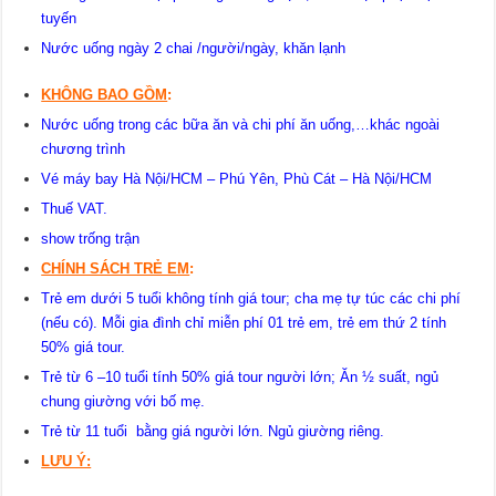
tuyến
Nước uống ngày 2 chai /người/ngày, khăn lạnh
KHÔNG BAO GỒM
:
Nước uống trong các bữa ăn và chi phí ăn uống,…khác ngoài
chương trình
Vé máy bay Hà Nội/HCM – Phú Yên, Phù Cát – Hà Nội/HCM
Thuế VAT.
show trống trận
CHÍNH SÁCH TRẺ EM
:
Trẻ em dưới 5 tuổi không tính giá tour; cha mẹ tự túc các chi phí
(nếu có). Mỗi gia đình chỉ miễn phí 01 trẻ em, trẻ em thứ 2 tính
50% giá tour.
Trẻ từ 6 –10 tuổi tính 50% giá tour người lớn; Ăn ½ suất, ngủ
chung giường với bố mẹ.
Trẻ từ 11 tuổi bằng giá người lớn. Ngủ giường riêng.
LƯU Ý: