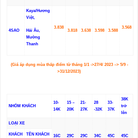
Kaya/
H
ương
V
iệt,
3.
83
8
3.56
8
4SAO
Hải Âu
,
3.
81
8
3
.
63
8
3.59
8
3
.
58
8
Mường
Thanh
(Giá áp dụng mùa thấp điểm từ tháng 1/1 ->27/4/ 20
23
–> 5/9 -
>31/12/20
23
)
38K
1
0
-
15 –
21-
28
33-
NHÓM KHÁCH
trở
14K
20K
27K
-32K
37K
lên
LOẠI XE
KHÁCH
TÊN KHÁCH
16C
29C
29C
34C
45
C
45C