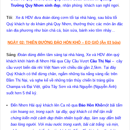
Trường Quy Nhơn xinh đẹp
, nhận phòng khách sạn nghỉ ngơ
i.
Tối
:
Xe & HDV đưa đoàn dùng cơm tối tại nhà hàng, sau bữa tối
Quý khách tự do khám phá Quy Nhơn, thưởng thức các món ăn đặc
sản địa phương như bún chả cá, bún sứa, bánh xèo tôm nhảy…
NGÀY 02: THIÊN ĐƯỜNG ĐẢO HÒN KHÔ – EO GIÓ
(Ăn
03 bữa)
Sáng
:
Đoàn dùng điểm tâm sáng tại nhà hàng,
Xe và HDV đón quý
khách khởi hành đi Nhơn Hải qua Cây Cầu Vượt
Cầu Thị Nại
– cây
cầu vượt biển dài nhì Việt Nam với chiều dài gần 2,5km. Tại đây
Quý Khách có thể dừng chân, ngắm những tia nắng vàng rắc trên
Đầm Thị Nại, và nghe kể về những trận thủy chiến bi tráng giữa
Champa và Đại Việt, giữa Tây Sơn và nhà Nguyễn (Nguyễn Ánh)
suốt hơn 5 thế kỷ.
Đến Nhơn Hải quý khách lên Ca nô qua
Đảo Hòn Khô
một bãi tắm
còn hoang sơ, trong sạch tại đây, quý khách có thể tận mắt
chứng kiến một cảnh đẹp thiên nhiên tuyệt đẹp, làm say đắm biết
bao lòng người. Với màu nước trong xanh, bãi cát trắng và mịn,