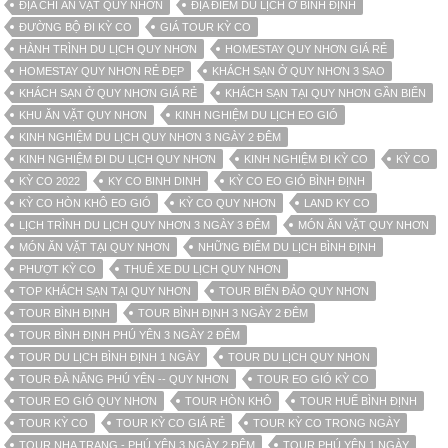
ĐỊA CHỈ ĂN VẶT QUY NHƠN
ĐỊA ĐIỂM DU LỊCH Ở BÌNH ĐỊNH
ĐƯỜNG BỘ ĐI KỲ CO
GIÁ TOUR KỲ CO
HÀNH TRÌNH DU LỊCH QUY NHƠN
HOMESTAY QUY NHƠN GIÁ RẺ
HOMESTAY QUY NHƠN RẺ ĐẸP
KHÁCH SẠN Ở QUY NHƠN 3 SAO
KHÁCH SẠN Ở QUY NHƠN GIÁ RẺ
KHÁCH SẠN TẠI QUY NHƠN GẦN BIỂN
KHU ĂN VẶT QUY NHƠN
KINH NGHIỆM DU LỊCH EO GIÓ
KINH NGHIỆM DU LỊCH QUY NHƠN 3 NGÀY 2 ĐÊM
KINH NGHIỆM ĐI DU LỊCH QUY NHƠN
KINH NGHIỆM ĐI KỲ CO
KỲ CO
KỲ CO 2022
KY CO BINH DINH
KỲ CO EO GIÓ BÌNH ĐỊNH
KỲ CO HÒN KHÔ EO GIÓ
KỲ CO QUY NHƠN
LAND KY CO
LỊCH TRÌNH DU LỊCH QUY NHƠN 3 NGÀY 3 ĐÊM
MÓN ĂN VẶT QUY NHƠN
MÓN ĂN VẶT TẠI QUY NHƠN
NHỮNG ĐIỂM DU LỊCH BÌNH ĐỊNH
PHƯỢT KỲ CO
THUÊ XE DU LỊCH QUY NHƠN
TOP KHÁCH SẠN TẠI QUY NHƠN
TOUR BIỂN ĐẢO QUY NHƠN
TOUR BÌNH ĐỊNH
TOUR BÌNH ĐỊNH 3 NGÀY 2 ĐÊM
TOUR BÌNH ĐỊNH PHÚ YÊN 3 NGÀY 2 ĐÊM
TOUR DU LỊCH BÌNH ĐỊNH 1 NGÀY
TOUR DU LỊCH QUY NHON
TOUR ĐÀ NẴNG PHÚ YÊN -- QUY NHƠN
TOUR EO GIÓ KỲ CO
TOUR EO GIÓ QUY NHƠN
TOUR HÒN KHÔ
TOUR HUẾ BÌNH ĐỊNH
TOUR KỲ CO
TOUR KỲ CO GIÁ RẺ
TOUR KỲ CO TRONG NGÀY
TOUR NHA TRANG - PHÚ YÊN 3 NGÀY 2 ĐÊM
TOUR PHÚ YÊN 1 NGÀY