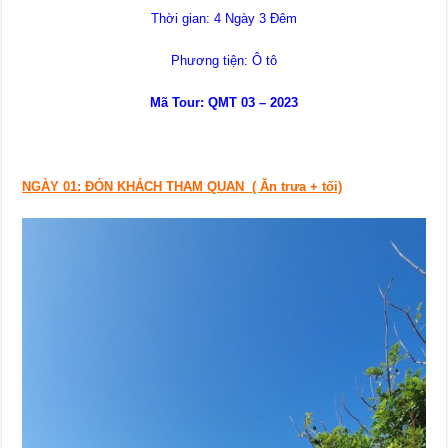
Thời gian: 4 Ngày 3 Đêm
Phương tiện: Ô tô
Mã Tour: QMT 03 – 20
23
NGÀY 01: ĐÓN KHÁCH THAM QUAN
( Ăn trưa + tối)