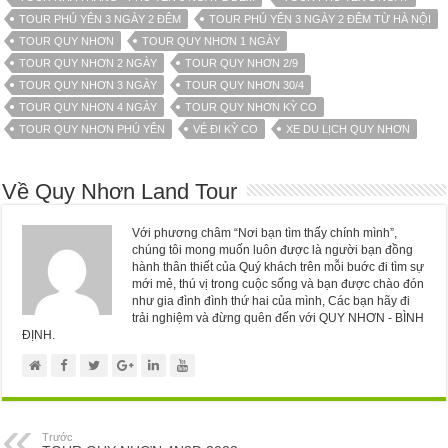
TOUR PHÚ YÊN 3 NGÀY 2 ĐÊM
TOUR PHÚ YÊN 3 NGÀY 2 ĐÊM TỪ HÀ NỘI
TOUR QUY NHƠN
TOUR QUY NHƠN 1 NGÀY
TOUR QUY NHƠN 2 NGÀY
TOUR QUY NHƠN 2/9
TOUR QUY NHƠN 3 NGÀY
TOUR QUY NHƠN 30/4
TOUR QUY NHƠN 4 NGÀY
TOUR QUY NHƠN KỲ CO
TOUR QUY NHƠN PHÚ YÊN
VÉ ĐI KỲ CO
XE DU LỊCH QUY NHƠN
Về Quy Nhơn Land Tour
Với phương châm “Nơi bạn tìm thấy chính mình”,
chúng tôi mong muốn luôn được là người bạn đồng
hành thân thiết của Quý khách trên mỗi buớc đi tìm sự
mới mẻ, thú vị trong cuộc sống và bạn được chào đón
như gia đình đình thứ hai của mình, Các bạn hãy đi
trải nghiệm và đừng quên đến với QUY NHƠN - BÌNH
ĐỊNH.
Trước