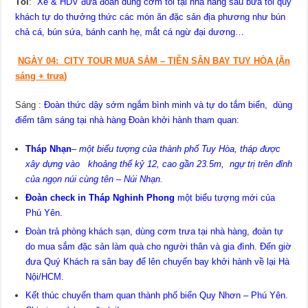
Tối
:
Xe & HDV đưa đoàn dùng cơm tối tại nhà hàng sau bữa tối quý
khách tự do thưởng thức các món ăn đặc sản địa phương như bún
chả cá, bún sứa, bánh canh hẹ, mắt cá ngừ đại dương…
NGÀY 04:
CITY TOUR MUA SẮM –
TIỄN SÂN BAY TUY HÒA (Ăn
sáng
+ trưa
)
Sáng :
Đoàn thức dậy sớm ngắm bình minh và tự do tắm biển, dùng
điểm tâm sáng tại nhà hàng Đoàn khởi hành tham quan:
Tháp Nhạn
–
một biểu tượng của thành phố Tuy Hòa, tháp được
xây dựng vào khoảng thế kỷ 12, cao gần 23.5m, ngự trị trên đỉnh
của ngọn núi cùng tên – Núi Nhạn.
Đoàn check in Tháp Nghinh Phong
một biểu tượng mới của
Phú Yên.
Đoàn trả phòng khách sạn, dùng cơm trưa tại nhà hàng, đoàn tự
do mua sắm đặc sản làm quà cho người thân và gia đình. Đến giờ
đưa Quý Khách ra sân bay để lên chuyến bay khởi hành về lại Hà
Nội/HCM.
Kết thúc chuyến tham quan thành phố biển Quy Nhơn – Phú Yên.