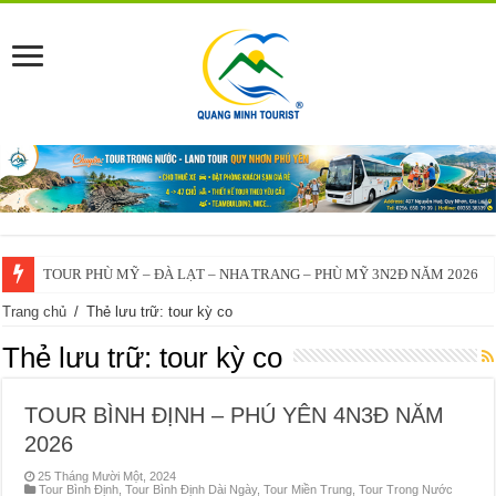
TOUR PHÙ MỸ – ĐÀ LẠT – NHA TRANG – PHÙ MỸ 3N2Đ NĂM 2026
Trang chủ
/
Thẻ lưu trữ: tour kỳ co
Thẻ lưu trữ:
tour kỳ co
TOUR BÌNH ĐỊNH – PHÚ YÊN 4N3Đ NĂM
2026
25 Tháng Mười Một, 2024
Tour Bình Định
,
Tour Bình Định Dài Ngày
,
Tour Miền Trung
,
Tour Trong Nước