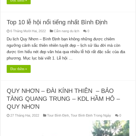
Đọc thêm »
Top 10 lễ hội nổi tiếng nhất Bình Định
6 Tháng Mười Hai, 2022
Cẩm nang du lịch
0
Du lịch Quy Nhơn – Bình Định bạn không những được chiêm
ngưỡng cảnh sắc thiên nhiên tuyệt đẹp – lịch sử lâu đời mà còn
được tìm hiểu nét đẹp văn hóa qua nhiều lễ hội rất đặc sắc của địa
phương. Mục lục bài viết 1. Lễ hội …
Đọc thêm »
QUY NHƠN – ĐÀI KÍNH THIÊN – BẢO
TÀNG QUANG TRUNG – KDL HẦM HÔ –
QUY NHƠN
27 Tháng Hai, 2022
Tour Bình Định
,
Tour Bình Định Trong Ngày
0