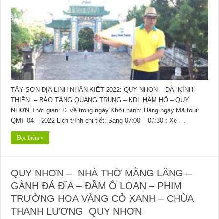
TÂY SƠN ĐỊA LINH NHÂN KIỆT 2022: QUY NHƠN – ĐÀI KÍNH
THIÊN – BẢO TÀNG QUANG TRUNG – KDL HẦM HÔ – QUY
NHƠN Thời gian: Đi về trong ngày Khởi hành: Hàng ngày Mã tour:
QMT 04 – 2022 Lịch trình chi tiết: Sáng 07:00 – 07:30 : Xe …
Đọc thêm »
QUY NHƠN – NHÀ THỜ MẰNG LĂNG –
GÀNH ĐÁ ĐĨA – ĐẦM Ô LOAN – PHIM
TRƯỜNG HOA VÀNG CỎ XANH – CHÙA
THANH LƯƠNG QUY NHƠN