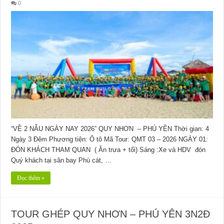
0
“VỀ 2 NẪU NGÀY NAY 2026” QUY NHƠN – PHÚ YÊN Thời gian: 4
Ngày 3 Đêm Phương tiện: Ô tô Mã Tour: QMT 03 – 2026 NGÀY 01:
ĐÓN KHÁCH THAM QUAN ( Ăn trưa + tối) Sáng :Xe và HDV đón
Quý khách tại sân bay Phù cát, …
Đọc thêm »
TOUR GHÉP QUY NHƠN – PHÚ YÊN 3N2Đ