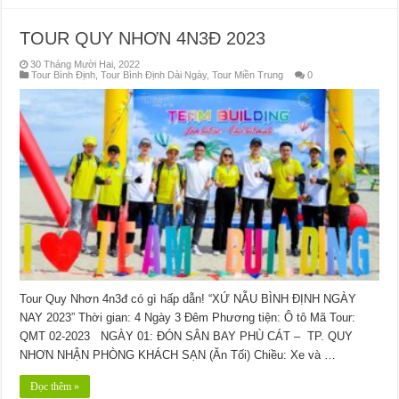
TOUR QUY NHƠN 4N3Đ 2023
30 Tháng Mười Hai, 2022
Tour Bình Định
,
Tour Bình Định Dài Ngày
,
Tour Miền Trung
0
Tour Quy Nhơn 4n3đ có gì hấp dẫn! “XỨ NẪU BÌNH ĐỊNH NGÀY
NAY 2023” Thời gian: 4 Ngày 3 Đêm Phương tiện: Ô tô Mã Tour:
QMT 02-2023 NGÀY 01: ĐÓN SÂN BAY PHÙ CÁT – TP. QUY
NHƠN NHẬN PHÒNG KHÁCH SẠN (Ăn Tối) Chiều: Xe và …
Đọc thêm »