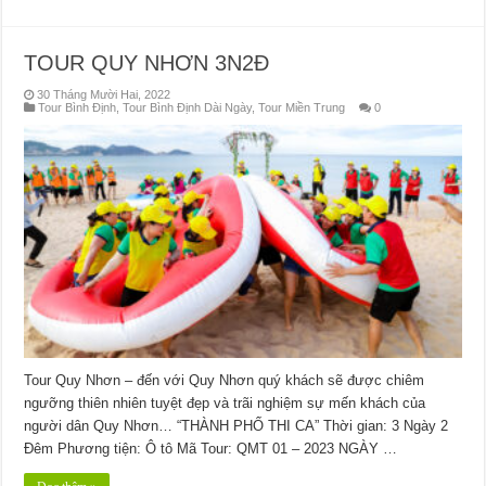
TOUR QUY NHƠN 3N2Đ
30 Tháng Mười Hai, 2022
Tour Bình Định
,
Tour Bình Định Dài Ngày
,
Tour Miền Trung
0
Tour Quy Nhơn – đến với Quy Nhơn quý khách sẽ được chiêm
ngưỡng thiên nhiên tuyệt đẹp và trãi nghiệm sự mến khách của
người dân Quy Nhơn… “THÀNH PHỐ THI CA” Thời gian: 3 Ngày 2
Đêm Phương tiện: Ô tô Mã Tour: QMT 01 – 2023 NGÀY …