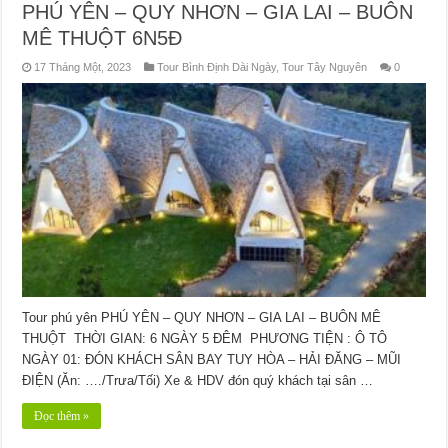
PHÚ YÊN – QUY NHƠN – GIA LAI – BUÔN
MÊ THUỘT 6N5Đ
17 Tháng Một, 2023
Tour Bình Định Dài Ngày
,
Tour Tây Nguyên
0
Tour phú yên PHÚ YÊN – QUY NHƠN – GIA LAI – BUÔN MÊ
THUỘT THỜI GIAN: 6 NGÀY 5 ĐÊM PHƯƠNG TIỆN : Ô TÔ
NGÀY 01: ĐÓN KHÁCH SÂN BAY TUY HÒA – HẢI ĐĂNG – MŨI
ĐIỆN (Ăn: …./Trưa/Tối) Xe & HDV đón quý khách tại sân …
Đọc thêm »