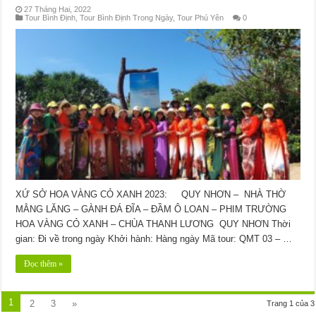
27 Tháng Hai, 2022
Tour Bình Định
,
Tour Bình Định Trong Ngày
,
Tour Phú Yên
0
XỨ SỞ HOA VÀNG CỎ XANH 2023: QUY NHƠN – NHÀ THỜ
MẰNG LĂNG – GÀNH ĐÁ ĐĨA – ĐẦM Ô LOAN – PHIM TRƯỜNG
HOA VÀNG CỎ XANH – CHÙA THANH LƯƠNG QUY NHƠN Thời
gian: Đi về trong ngày Khởi hành: Hàng ngày Mã tour: QMT 03 – …
Đọc thêm »
1
2
3
»
Trang 1 của 3