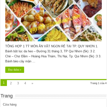
TỔNG HỢP 1 TỶ MÓN ĂN VẶT NGON RẺ TẠI TP. QUY NHƠN 1.
Bánh bột lọc da heo – Đường 31 tháng 3, TP Qui Nhơn (5k) :3 2.
Chè – Chợ Đầm – Hoàng Hoa Thám, Thị Nại, Tp. Qui Nhơn (5k) :3 3.
Bánh bèo cây mận …
Đọc thêm »
1
2
3
4
»
Trang 1 của 4
Trang
Cửa hàng