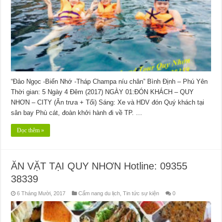
“Đảo Ngọc -Biển Nhớ -Tháp Champa níu chân” Bình Định – Phú Yên
Thời gian: 5 Ngày 4 Đêm (2017) NGÀY 01:ĐÓN KHÁCH – QUY
NHƠN – CITY (Ăn trưa + Tối) Sáng: Xe và HDV đón Quý khách tại
sân bay Phù cát, đoàn khởi hành đi về TP. …
Đọc thêm »
ĂN VẶT TẠI QUY NHƠN Hotline: 09355
38339
6 Tháng Mười, 2017
Cẩm nang du lịch
,
Tin tức sự kiện
0