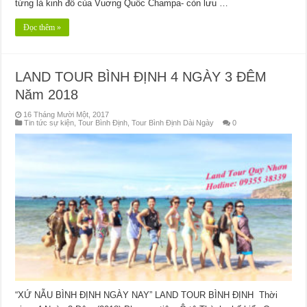
từng là kinh đô của Vuơng Quốc Champa- còn lưu …
Đọc thêm »
LAND TOUR BÌNH ĐỊNH 4 NGÀY 3 ĐÊM
Năm 2018
16 Tháng Mười Một, 2017
Tin tức sự kiện
,
Tour Bình Định
,
Tour Bình Định Dài Ngày
0
“XỨ NẪU BÌNH ĐỊNH NGÀY NAY” LAND TOUR BÌNH ĐỊNH Thời