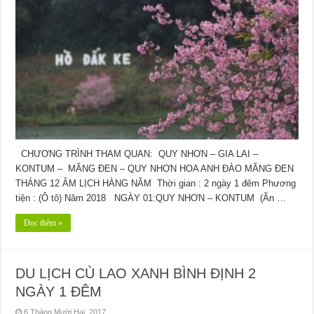
CHƯƠNG TRÌNH THAM QUAN: QUY NHƠN – GIA LAI –
KONTUM – MĂNG ĐEN – QUY NHƠN HOA ANH ĐÀO MĂNG ĐEN
THÁNG 12 ÂM LỊCH HÀNG NĂM Thời gian : 2 ngày 1 đêm Phương
tiện : (Ô tô) Năm 2018 NGÀY 01:QUY NHƠN – KONTUM (Ăn …
Đọc thêm »
DU LỊCH CÙ LAO XANH BÌNH ĐỊNH 2
NGÀY 1 ĐÊM
6 Tháng Mười Hai, 2017