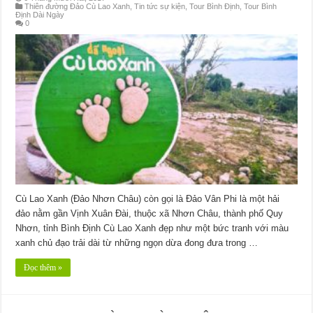
Thiên đường Đảo Cù Lao Xanh
,
Tin tức sự kiện
,
Tour Bình Định
,
Tour Bình
Định Dài Ngày
0
Cù Lao Xanh (Đảo Nhơn Châu) còn gọi là Đảo Vân Phi là một hải
đảo nằm gần Vịnh Xuân Đài, thuộc xã Nhơn Châu, thành phố Quy
Nhơn, tỉnh Bình Định Cù Lao Xanh đẹp như một bức tranh với màu
xanh chủ đạo trải dài từ những ngọn dừa đong đưa trong …
Đọc thêm »