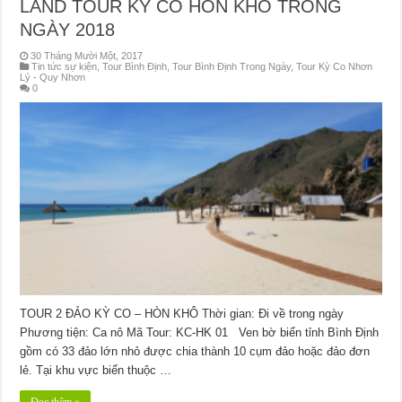
LAND TOUR KỲ CO HÒN KHÔ TRONG
NGÀY 2018
30 Tháng Mười Một, 2017
Tin tức sự kiện
,
Tour Bình Định
,
Tour Bình Định Trong Ngày
,
Tour Kỳ Co Nhơn
Lý - Quy Nhơn
0
TOUR 2 ĐẢO KỲ CO – HÒN KHÔ Thời gian: Đi về trong ngày
Phương tiện: Ca nô Mã Tour: KC-HK 01 Ven bờ biển tỉnh Bình Định
gồm có 33 đảo lớn nhỏ được chia thành 10 cụm đảo hoặc đảo đơn
lẻ. Tại khu vực biển thuộc …
Đọc thêm »