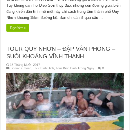
Tuy không dài như Điệp Sơn thuỷ đạo, nhưng con đường giữa biển
đang khiến dân tình mê mệt này chỉ cách trung tâm thành phố Quy
Nhơn khoảng 15km đường bộ. Bạn chỉ cần đi qua cầu …
Đọc thêm »
TOUR QUY NHƠN – ĐẬP VÂN PHONG –
SUỐI KHOÁNG VĨNH THẠNH
18 Tháng Mười, 2017
Tin tức sự kiện
,
Tour Bình Định
,
Tour Bình Định Trong Ngày
0