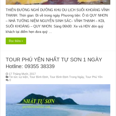
THIÊN ĐƯỜNG NGHỈ DƯỠNG KHU DU LỊCH SUỐI KHOÁNG VĨNH
THẠNH. Thời gian: Đi về trong ngày Phương tiện: Ô tô QUY NHƠN
– NHÀ TƯỞNG NIỆM NGUYỄN SINH SẮC– VĨNH THẠNH – KDL
SUỐI KHOÁNG – QUY NHƠN: Sáng 06h00: Xe và HDV đón quý
khách tại điểm hẹn đưa quý …
Đọc thêm »
TOUR PHÚ YÊN NHẤT TỰ SƠN 1 NGÀY
Hotline: 09355 38339
17 Tháng Mười, 2017
Tin tức sự kiện
,
Tour Bình Định
,
Tour Bình Định Trong Ngày
,
Tour Phú Yên
0