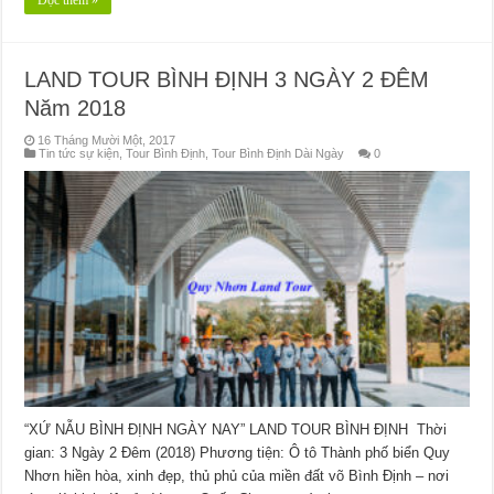
LAND TOUR BÌNH ĐỊNH 3 NGÀY 2 ĐÊM
Năm 2018
16 Tháng Mười Một, 2017
Tin tức sự kiện
,
Tour Bình Định
,
Tour Bình Định Dài Ngày
0
“XỨ NẪU BÌNH ĐỊNH NGÀY NAY” LAND TOUR BÌNH ĐỊNH Thời
gian: 3 Ngày 2 Đêm (2018) Phương tiện: Ô tô Thành phố biển Quy
Nhơn hiền hòa, xinh đẹp, thủ phủ của miền đất võ Bình Định – nơi