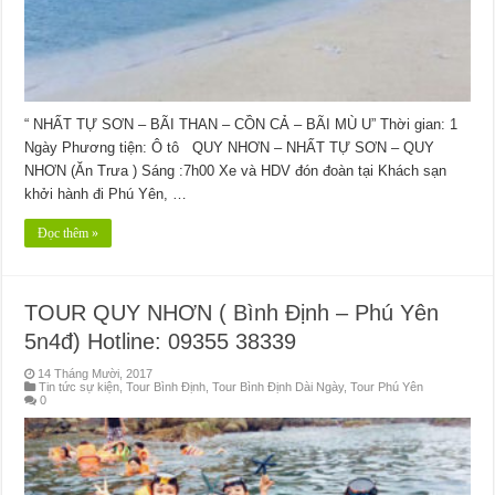
“ NHẤT TỰ SƠN – BÃI THAN – CỒN CẢ – BÃI MÙ U” Thời gian: 1
Ngày Phương tiện: Ô tô QUY NHƠN – NHẤT TỰ SƠN – QUY
NHƠN (Ăn Trưa ) Sáng :7h00 Xe và HDV đón đoàn tại Khách sạn
khởi hành đi Phú Yên, …
Đọc thêm »
TOUR QUY NHƠN ( Bình Định – Phú Yên
5n4đ) Hotline: 09355 38339
14 Tháng Mười, 2017
Tin tức sự kiện
,
Tour Bình Định
,
Tour Bình Định Dài Ngày
,
Tour Phú Yên
0