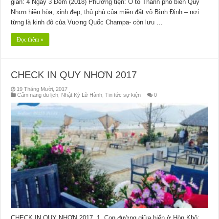
gian: 4 Ngày 3 Đêm (2018) Phương tiện: Ô tô Thành phố biển Quy
Nhơn hiền hòa, xinh đẹp, thủ phủ của miền đất võ Bình Định – nơi
từng là kinh đô của Vuơng Quốc Champa- còn lưu …
Đọc thêm »
CHECK IN QUY NHƠN 2017
19 Tháng Mười, 2017
Cẩm nang du lịch
,
Nhật Ký Lữ Hành
,
Tin tức sự kiện
0
CHECK IN QUY NHƠN 2017 1. Con đường giữa biển ở Hòn Khô: