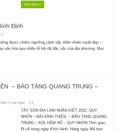
Đọc thêm »
Bình Định
0
hững được chiêm ngưỡng cảnh sắc thiên nhiên tuyệt đẹp –
ẹp văn hóa qua nhiều lễ hội rất đặc sắc của địa phương. Mục
HIÊN – BẢO TÀNG QUANG TRUNG –
 Định Trong Ngày
0
TÂY SƠN ĐỊA LINH NHÂN KIỆT 2022: QUY
NHƠN – ĐÀI KÍNH THIÊN – BẢO TÀNG QUANG
TRUNG – KDL HẦM HÔ – QUY NHƠN Thời gian:
Đi về trong ngày Khởi hành: Hàng ngày Mã tour: