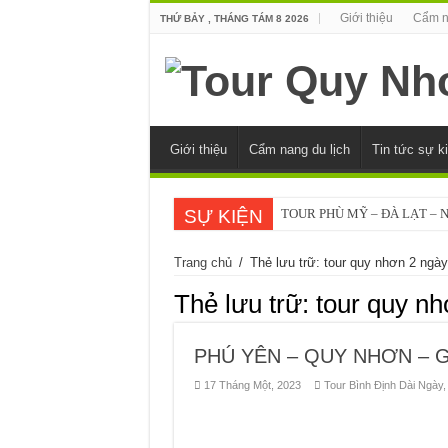
Giới thiệu
Cẩm n
THỨ BẢY , THÁNG TÁM 8 2026
Giới thiệu
Cẩm nang du lịch
Tin tức sự k
SỰ KIỆN
TOUR PHÙ MỸ – ĐÀ LẠT – 
VĨNH THẠNH – ĐÀ LẠT – NH
Trang chủ
/
Thẻ lưu trữ: tour quy nhơn 2 ngày
TOUR PHÚ YÊN 3N2Đ NĂM 
Thẻ lưu trữ:
tour quy n
TOUR QUY NHƠN 4N3Đ NĂM
TOUR QUY NHƠN 3N2Đ NĂM
PHÚ YÊN – QUY NHƠN – G
TOUR BÌNH ĐỊNH – PHÚ YÊ
17 Tháng Một, 2023
Tour Bình Định Dài Ngày
TOUR BÌNH ĐỊNH – PHÚ YÊ
TOUR GHÉP QUY NHƠN – PH