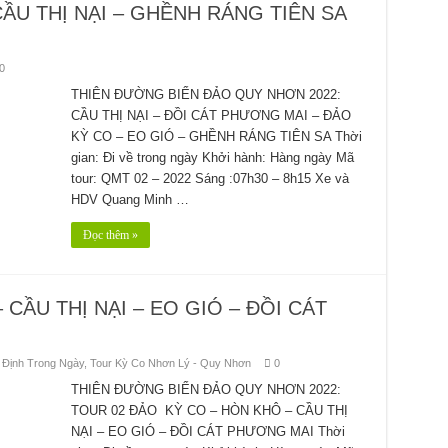
CẦU THỊ NẠI – GHỀNH RÁNG TIÊN SA
0
THIÊN ĐƯỜNG BIỂN ĐẢO QUY NHƠN 2022:
CẦU THỊ NẠI – ĐỒI CÁT PHƯƠNG MAI – ĐẢO
KỲ CO – EO GIÓ – GHỀNH RÁNG TIÊN SA Thời
gian: Đi về trong ngày Khởi hành: Hàng ngày Mã
tour: QMT 02 – 2022 Sáng :07h30 – 8h15 Xe và
HDV Quang Minh …
Đọc thêm »
CẦU THỊ NẠI – EO GIÓ – ĐỒI CÁT
 Định Trong Ngày
,
Tour Kỳ Co Nhơn Lý - Quy Nhơn
0
THIÊN ĐƯỜNG BIỂN ĐẢO QUY NHƠN 2022:
TOUR 02 ĐẢO KỲ CO – HÒN KHÔ – CẦU THỊ
NẠI – EO GIÓ – ĐỒI CÁT PHƯƠNG MAI Thời