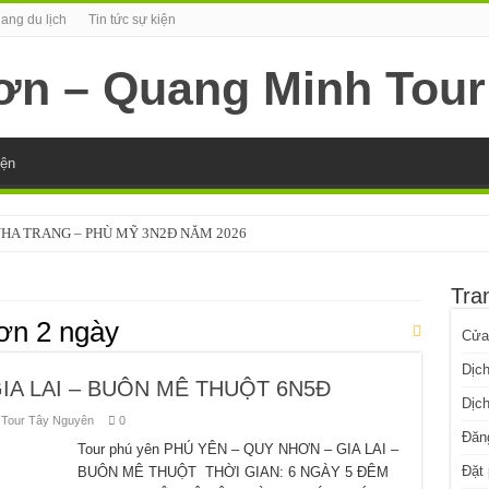
ang du lịch
Tin tức sự kiện
iện
NHA TRANG – PHÙ MỸ 3N2Đ NĂM 2026
A TRANG – VĨNH THẠNH 3N2Đ – 2025
Tra
2026
hơn 2 ngày
Cửa
 2025
Dịch
 2026
IA LAI – BUÔN MÊ THUỘT 6N5Đ
Dịch
N 5N4Đ NĂM 2026
,
Tour Tây Nguyên
0
Đăn
N 4N3Đ NĂM 2026
Tour phú yên PHÚ YÊN – QUY NHƠN – GIA LAI –
Đặt
BUÔN MÊ THUỘT THỜI GIAN: 6 NGÀY 5 ĐÊM
Ú YÊN 3N2Đ 2025