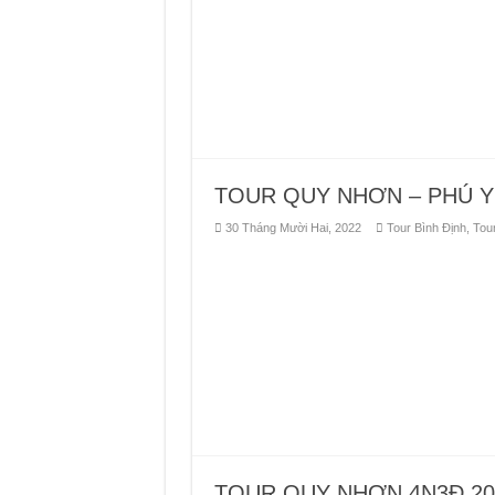
TOUR GHÉP QUY NHƠN – PH
TOUR MŨI VI RỒNG – LẶN 
TOUR QUY NHƠN – PHÚ Y
30 Tháng Mười Hai, 2022
Tour Bình Định
,
Tou
TOUR QUY NHƠN 4N3Đ 20