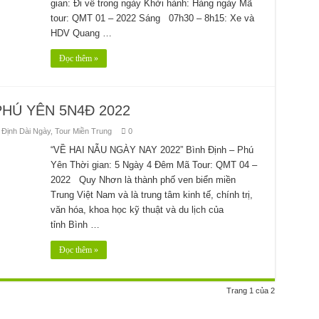
gian: Đi về trong ngày Khởi hành: Hàng ngày Mã
tour: QMT 01 – 2022 Sáng 07h30 – 8h15: Xe và
HDV Quang …
Đọc thêm »
PHÚ YÊN 5N4Đ 2022
 Định Dài Ngày
,
Tour Miền Trung
0
“VỀ HAI NẪU NGÀY NAY 2022” Bình Định – Phú
Yên Thời gian: 5 Ngày 4 Đêm Mã Tour: QMT 04 –
2022 Quy Nhơn là thành phố ven biển miền
Trung Việt Nam và là trung tâm kinh tế, chính trị,
văn hóa, khoa học kỹ thuật và du lịch của
tỉnh Bình …
Đọc thêm »
Trang 1 của 2