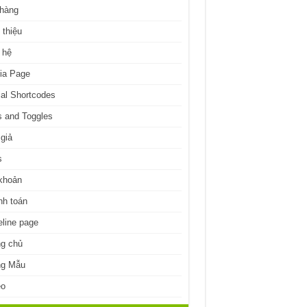
 hàng
 thiệu
 hệ
ia Page
al Shortcodes
 and Toggles
giả
s
khoản
nh toán
line page
ng chủ
ng Mẫu
eo