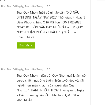
r Bình Định Dài Ngày
,
Tour Miền Trung
0
Tour Quy Nhơn 4n3đ có gì hấp dẫn! “XỨ NẪU
BÌNH ĐỊNH NGÀY NAY 2023” Thời gian: 4 Ngày 3
Đêm Phương tiện: Ô tô Mã Tour: QMT 02-2023
NGÀY 01: ĐÓN SÂN BAY PHÙ CÁT – TP. QUY
NHƠN NHẬN PHÒNG KHÁCH SẠN (Ăn Tối)
Chiều: Xe và …
Đọc thêm »
r Bình Định Dài Ngày
,
Tour Miền Trung
0
Tour Quy Nhơn – đến với Quy Nhơn quý khách sẽ
được chiêm ngưỡng thiên nhiên tuyệt đẹp và trãi
nghiệm sự mến khách của người dân Quy
Nhơn… “THÀNH PHỐ THI CA” Thời gian: 3 Ngày
2 Đêm Phương tiện: Ô tô Mã Tour: QMT 01 –
2023 NGÀY …