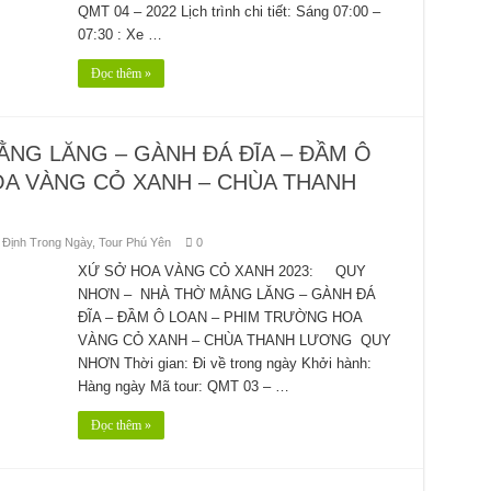
QMT 04 – 2022 Lịch trình chi tiết: Sáng 07:00 –
07:30 : Xe …
Đọc thêm »
NG LĂNG – GÀNH ĐÁ ĐĨA – ĐẦM Ô
A VÀNG CỎ XANH – CHÙA THANH
 Định Trong Ngày
,
Tour Phú Yên
0
XỨ SỞ HOA VÀNG CỎ XANH 2023: QUY
NHƠN – NHÀ THỜ MẰNG LĂNG – GÀNH ĐÁ
ĐĨA – ĐẦM Ô LOAN – PHIM TRƯỜNG HOA
VÀNG CỎ XANH – CHÙA THANH LƯƠNG QUY
NHƠN Thời gian: Đi về trong ngày Khởi hành:
Hàng ngày Mã tour: QMT 03 – …
Đọc thêm »