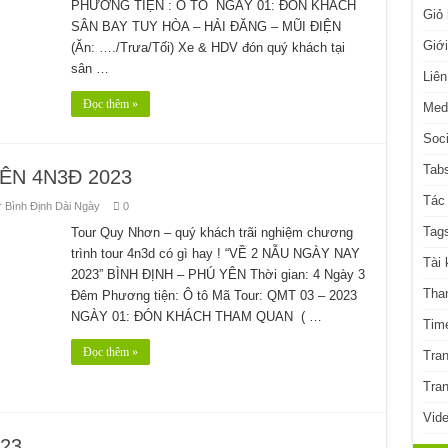
PHƯƠNG TIỆN : Ô TÔ NGÀY 01: ĐÓN KHÁCH
Giỏ
Ú YÊN 4N3Đ 2025
SÂN BAY TUY HÒA – HẢI ĐĂNG – MŨI ĐIỆN
Giới
(Ăn: …./Trưa/Tối) Xe & HDV đón quý khách tại
SAN HÔ ĐẢO HÒN ĐỤN
sân …
Liên
Đọc thêm »
Med
Soci
Tabs
ÊN 4N3Đ 2023
Tác 
r Bình Định Dài Ngày
0
Tag
Tour Quy Nhơn – quý khách trãi nghiệm chương
trình tour 4n3d có gì hay ! “VỀ 2 NẪU NGÀY NAY
Tài 
2023” BÌNH ĐỊNH – PHÚ YÊN Thời gian: 4 Ngày 3
Tha
Đêm Phương tiện: Ô tô Mã Tour: QMT 03 – 2023
NGÀY 01: ĐÓN KHÁCH THAM QUAN ( …
Time
Đọc thêm »
Tra
Tra
Vid
23