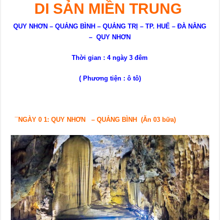
DI SẢN MIỀN TRUNG
QUY NHƠN
– QUẢNG BÌNH – QUẢNG TRỊ –
TP. HUẾ – ĐÀ NẴNG
– QUY NHƠN
Thời gian :
4
ngày
3
đêm
( Phương tiện : ô tô)
¯
NGÀY 0 1:
QUY NHƠN
–
QUẢNG BÌNH
(Ăn 03 bữa)