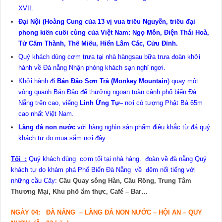
XVII.
Đại Nội (Hoàng Cung của 13 vị vua triều Nguyễn, triều đại
phong kiến cuối cùng của Việt Nam: Ngọ Môn, Điện Thái Hoà,
Tử Cấm Thành, Thế Miếu, Hiển Lâm Các, Cửu Đỉnh.
Quý khách dùng cơm trưa tại nhà hàngsau bữa trưa đoàn khởi
hành về Đà nẵng Nhận phòng khách sạn nghỉ ngơi.
Khởi hành đi
Bán Đảo Sơn Trà (Monkey Mountain
) quay một
vòng quanh Bán Đảo để thưởng ngoạn toàn cảnh phố biển Đà
Nẵng trên cao, viếng
Linh Ứng Tự
– nơi có tượng Phật Bà 65m
cao nhất Việt Nam.
Làng đá non nước
với hàng nghìn sản phẩm điêu khắc từ đá quý
khách tự do mua sắm nơi đây.
Tối :
Quý khách dùng cơm tối tại nhà hàng. đoàn về đà nẵng Quý
khách tự do khám phá Phố Biển Đà Nẵng về đêm nổi tiếng với
những cầu Cây:
Cầu Quay sông Hàn, Cầu Rồng, Trung Tâm
Thương Mại, Khu phố ẩm thực, Café – Bar…
NGÀY
0
4
:
ĐÀ NẴNG
– LÀNG ĐÁ NON NƯỚC – HỘI AN – QUY