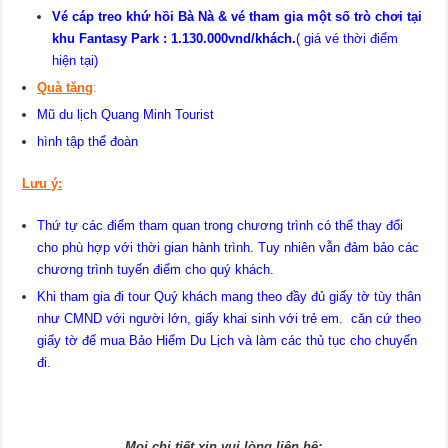
Vé cáp treo khứ hồi Bà Nà & vé tham gia một số trò chơi tại
khu Fantasy Park :
1.130
.000vnd/khách.
( giá vé thời điểm
hiện tại)
Quà tặng
:
Mũ du lịch Quang Minh Tourist
hình tập thể đoàn
Lưu ý:
Thứ tự các điểm tham quan trong chương trình có thể thay đổi
cho phù hợp với thời gian hành trình. Tuy nhiên vẫn đảm bảo các
chương trình tuyến điểm cho quý khách.
Khi tham gia đi tour Quý khách mang theo đầy đủ giấy tờ tùy thân
như CMND với người lớn, giấy khai sinh với trẻ em. căn cứ theo
giấy tờ để mua Bảo Hiểm Du Lịch và làm các thủ tục cho chuyến
đi.
Mọi chi tiết xin vui lòng liên hệ: