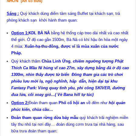
NHƠN
(Ăn 03 bữa)
Sáng :
Quý khách dùng điểm tâm sáng Buffet tại khách sạn, trả
phòng khách sạn khởi hành tham quan:
Option 1:
KDL BÀ NÀ
bằng hệ thống cáp treo dài nhất và cao nhất
thế giới. Ở độ cao gần 1500m, Bà Nà có khí hậu ôn hòa một ngày
4 mùa:
Xuân-hạ-thu-đông, được ví là mùa xuân của nước
Pháp.
Quý khách thăm
Chùa Linh Ứng
,
chiêm ngường tượng Phật
Thích Ca Mầu Ni hùng vĩ cao 27m,
xây dựng bằng đá ở độ cao
1300m, nhìn thấy được từ biển
Đông
tham gia các trò chơi
phiêu lưu mới lạ, ngộ nghĩnh, hấp dẫn, hiện đại
tại khu
Fantasy Park: Vòng quay tình yêu, phi công SKIVER, đường
đua lửa, cối xoay gió…
( Vé Bana hill tự túc)
Option 2:
Đoàn tham quan
Phố cổ hội an
về đêm như
hội quán
phúc kiến, chùa cầu…
Đoàn tham quan rừng dừa bảy mẫu
quý khách trãi nghiệm miền
tây thu nhỏ tại nơi đây… đoàn dùng cơm trưa tại nhà hàng, sau
bữa trưa đoàn tham quan: