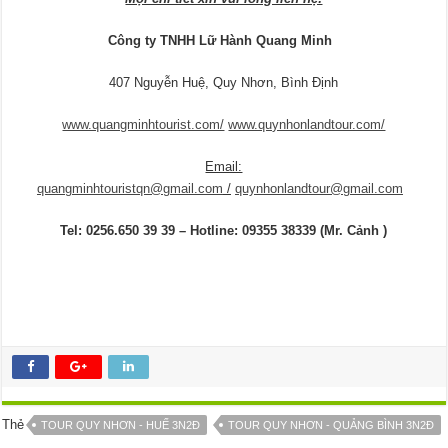
Công ty TNHH Lữ Hành Quang Minh
407 Nguyễn Huệ, Quy Nhơn, Bình Định
www.quangminhtourist.com/
www.quynhonlandtour.com/
Email:
quangminhtouristqn@gmail.com
/
quynhonlandtour@gmail.com
Tel
: 0256.650 39 39 – Hotline:
09355 38339
(Mr. Cảnh )
Thẻ
TOUR QUY NHƠN - HUẾ 3N2Đ
TOUR QUY NHƠN - QUẢNG BÌNH 3N2Đ