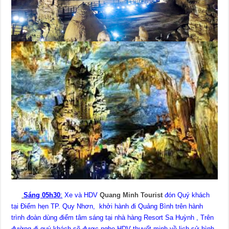
Sáng
0
5
h
3
0
:
Xe và HDV
Quang Minh Tourist
đón Quý khách
tại Điểm hẹn TP. Quy Nhơn, khởi hành đi Quảng Bình trên hành
trình đoàn dùng điểm tâm sáng tại nhà hàng Resort Sa Huỳnh , Trên
đường đi quý khách sẽ được nghe HDV thuyết minh về lịch sử hình