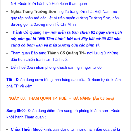
NH. Đoàn khởi hành về Huế đoàn tham quan:
Nghĩa Trang Trường Sơn
–
nghĩa trang lớn nhất Việt Nam, nơi
quy tập phần mộ các liệt sĩ trên tuyến đường Trường Sơn, còn
đường gọi là đường mòn Hồ Chí Minh
Thành Cổ Quảng Trị
–
nơi diễn ra trận chiến 81 ngày đêm lịch
sử, còn gọi là “Đất Tâm Linh” bởi nơi đây bất cứ tất đất nào
cũng có bom đạn và máu xương của các binh sĩ.
Tham quan Bảo tàng
Thành Cổ Quảng Trị
–
nơi lưu giữ những
dấu tích chiến tranh tại Thành cổ.
Đến Huế đoàn nhận phòng khách sạn nghỉ ngơi tự do.
Tối
:
Đ
oàn dùng cơm tối tại nhà hàng sau bữa tối đoàn tự do khám
phá TP về đêm
¯
NGÀY
03:
THAM QUAN TP.
HUẾ –
ĐÀ NẴNG
(Ăn 03 bữa)
Sáng
6h00:
Đoàn dùng điểm tâm sáng trả phòng khách sạn . Đoàn
khởi hành Tham quan :
Chùa Thiên Mụ
cổ kính, xây dựng từ những năm đầu của thế kỉ