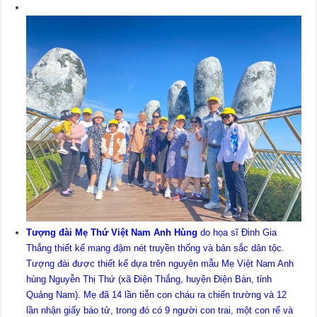
Tượng đài Mẹ Thứ Việt Nam Anh Hùng
do họa sĩ Đinh Gia
Thắng thiết kế mang đậm nét truyền thống và bản sắc dân tộc.
Tượng đài được thiết kế dựa trên nguyên mẫu Mẹ Việt Nam Anh
hùng Nguyễn Thị Thứ (xã Điện Thắng, huyện Điện Bàn, tỉnh
Quảng Nam). Mẹ đã 14 lần tiễn con cháu ra chiến trường và 12
lần nhận giấy báo tử, trong đó có 9 người con trai, một con rể và