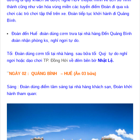
thành cũng như văn hóa vùng miền các tuyến điểm Đoàn đi qua và
chơi các trò chơi tập thể trên xe. Đoàn tiếp tục khởi hành đi Quảng
Bình.
Đoàn đến Huế đoàn dùng cơm trưa tại nhà hàng.Đến Quảng Bình
đoàn nhận phòng ks, nghỉ ngơi tự do.
Tối Đoàn dùng cơm tối
tại nhà hàng. sau bữa tối Quý tự do nghỉ
ngơi hoặc dạo chơi
TP. Đồng Hới
về đêm bên bờ
Nhật Lệ.
¯
NGÀY
02 : QUẢNG BÌNH
– HUẾ
(Ăn 03 bữa)
Sáng : Đoàn dùng điểm tâm sáng tại nhà hàng khách sạn, Đoàn khởi
hành tham quan: