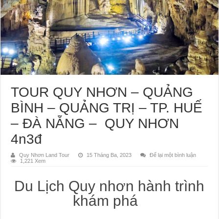
TOUR QUY NHƠN – QUẢNG
BÌNH – QUẢNG TRỊ – TP. HUẾ
– ĐÀ NẴNG – QUY NHƠN
4n3đ
Quy Nhơn Land Tour
15 Tháng Ba, 2023
Để lại một bình luận
1,221 Xem
Du Lịch Quy nhơn hành trình
khám phá