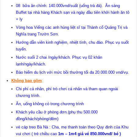
08 bữa ăn chính: 140.000vnd/suất (uống trà đá). Ăn sáng
Buffet tại nhà hàng Khách sạn và ngày đầu tiên khởi hành ăn tô
+ ly
Vòng hoa Viếng các anh hùng liệt sĩ tại Thành cổ Quảng Trị và
Nghĩa trang Trườn Sơn.
Hướng dẫn viên kinh nghiệm, nhiệt tình, chu đáo. Phục vụ suốt
tuyến.
Nước suối 2 chai /ngày/khách. Phục vụ 02 khăn
lạnh/ngày/khách.
Bảo hiểm du lịch với mức bồi thường tối đa 20.000.000 vnd/vụ.
Không bao gồm
:
Chi phí cá nhân, phí trò chơi cá nhân và tham quan ngoài
chương trình.
Ăn, uống không có trong chương trình
Khách yêu cầu ở phòng đơn.(phụ thu 500.000
đồng/khách/phòng/đêm)
vé cáp treo Bà Nà : Cha, mẹ thanh toán theo Quy định của Khu
vui chơi ( trẻ chiều cao
1m – 1m
4 giá vé 850.000vnđ/ bé
)