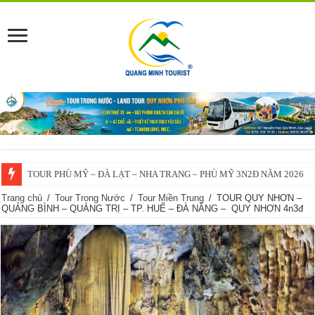
TOUR PHÙ MỸ – ĐÀ LẠT – NHA TRANG – PHÙ MỸ 3N2Đ NĂM 2026
Trang chủ
/
Tour Trong Nước
/
Tour Miền Trung
/
TOUR QUY NHƠN –
QUẢNG BÌNH – QUẢNG TRỊ – TP. HUẾ – ĐÀ NẴNG – QUY NHƠN 4n3đ