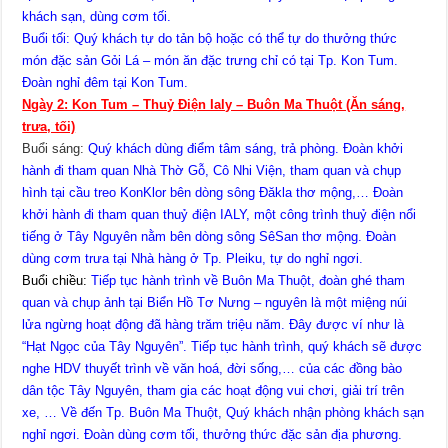
khách sạn, dùng cơm tối.
Buổi tối: Quý khách tự do tản bộ hoặc có thể tự do thưởng thức
món đặc sản Gỏi Lá – món ăn đặc trưng chỉ có tại Tp. Kon Tum.
Đoàn nghỉ đêm tại Kon Tum.
Ngày 2: Kon Tum – Thuỷ Điện Ialy – Buôn Ma Thuột (Ăn sáng,
trưa, tối)
Buổi sáng:
Quý khách dùng điểm tâm sáng, trả phòng. Đoàn khởi
hành đi tham quan Nhà Thờ Gỗ, Cô Nhi Viện, tham quan và chụp
hình tại cầu treo KonKlor bên dòng sông Đăkla thơ mộng,… Đoàn
khởi hành đi tham quan thuỷ điện IALY, một công trình thuỷ điện nổi
tiếng ở Tây Nguyên nằm bên dòng sông SêSan thơ mộng. Đoàn
dùng cơm trưa tại Nhà hàng ở Tp. Pleiku, tự do nghỉ ngơi.
Buổi chiều:
Tiếp tục hành trình về Buôn Ma Thuột, đoàn ghé tham
quan và chụp ảnh tại Biển Hồ Tơ Nưng – nguyên là một miệng núi
lửa ngừng hoạt động đã hàng trăm triệu năm. Đây được ví như là
“Hạt Ngọc của Tây Nguyên”. Tiếp tục hành trình, quý khách sẽ được
nghe HDV thuyết trình về văn hoá, đời sống,… của các đồng bào
dân tộc Tây Nguyên, tham gia các hoạt động vui chơi, giải trí trên
xe, … Về đến Tp. Buôn Ma Thuột, Quý khách nhận phòng khách sạn
nghỉ ngơi. Đoàn dùng cơm tối, thưởng thức đặc sản địa phương.