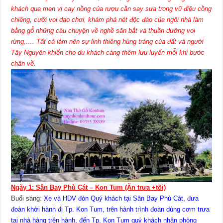
khách qua men vị cay nồng của rượu cần say sưa trong vũ điệu cồng
chiêng, cưỡi voi dạo chơi, khám phá nét độc đáo của ngôi nhà làm
bằng gỗ những câu chuyện về nghề săn bắt và thuần dưỡng voi
rừng,…. Tất cả làm nên sự linh thiêng hùng tráng của đất và người
Tây Nguyên khiến cho du khách càng thêm lưu luyến mỗi khi bước
chân về.
Ngày 1: Sân Bay Phù Cát – Kon Tum (Ăn trưa +tối)
Buổi sáng:
Xe và HDV đón Quý khách tại Sân Bay Phù Cát, đưa
đoàn khởi hành đi Tp. Kon Tum, trên hành trình đoàn dùng cơm trưa
tại nhà hàng trên hành, đến Tp. Kon Tum quý khách nhận phòng