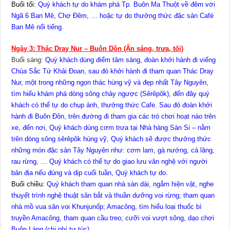
Buổi tối:
Quý khách tự do khám phá Tp. Buôn Ma Thuột về đêm với
Ngã 6 Ban Mê, Chợ Đêm, … hoặc tự do thưởng thức đặc sản Café
Ban Mê nổi tiếng.
Ngày 3: Thác Dray Nur – Buôn Dôn (Ăn sáng, trưa, tối)
Buổi sáng:
Quý khách dùng điểm tâm sáng, đoàn khởi hành đi viếng
Chùa Sắc Tứ Khải Đoan, sau đó khởi hành đi tham quan Thác Dray
Nur, một trong những ngọn thác hùng vỹ và đẹp nhất Tây Nguyên,
tìm hiểu khám phá dòng sông chảy ngược (Sêrêpôk), đến đây quý
khách có thể tự do chụp ảnh, thưởng thức Cafe. Sau đó đoàn khởi
hành đi Buôn Đôn, trên đường đi tham gia các trò chơi hoạt náo trên
xe, đến nơi, Quý khách dùng cơm trưa tại Nhà hàng Sàn Si – nằm
trên dòng sông sêrêpôk hùng vỹ, Quý khách sẽ được thưởng thức
những món đặc sản Tây Nguyên như: cơm lam, gà nướng, cá lăng,
rau rừng, … Quý khách có thể tự do giao lưu văn nghệ với người
bản địa nếu đúng và dịp cuối tuần, Quý khách tự do.
Buổi chiều:
Quý khách tham quan nhà sàn dài, ngắm hiện vật, nghe
thuyết trình nghệ thuật săn bắt và thuần dưỡng voi rừng; tham quan
nhà mồ vua săn voi Khunjunốp; Amacông, tìm hiểu loại thuốc bí
truyền Amacông, tham quan cầu treo; cưỡi voi vượt sông, dạo chơi
Buôn Làng (chi phí tự túc).