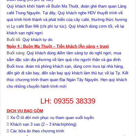
Quý khách khởi hành về Buôn Ma Thuột, đoàn ghé tham quan Làng
café Trung Nguyên. Tại đây, Quý khách nghe HDV thuyết trình về
quá trình hình thành và phát triển của cây café, thưởng thức hương
vị Ly café Ban Mê (chi phí tự túc). Quý khách dùng cơm tối, về lại
khách sạn nghỉ ngơi.
Buổi tối:
Quý khách tự do.
Ngày 4 : Buôn Ma Thuột – Tiễn khách (Ăn sáng + trưa)
Buổi sáng:
Quý khách dùng điểm tâm sáng tự do nghỉ ngơi, mua
sắm đặc sản địa phương về làm quà cho người thân và gia đình.
Buổi trưa: đoàn trả phòng khách sạn, dùng cơm trưa tại nhà hàng,
đến giờ đi sân bay, đến sân bay quý khách làm thủ tục về lại Tp. Kết
thúc chương trình tham quan Đại Ngàn Tây Nguyên. Hẹn quý khách
cho những chuyến hành trình mới
LH: 09355 38339
DỊCH VỤ BAO GỒM

Xe Ô tô đời mới phục vụ tham quan suốt tuyến.
 Khách sạn 3 sao (2 – 3 khách/phòng).
 Các bữa ăn theo chương trình