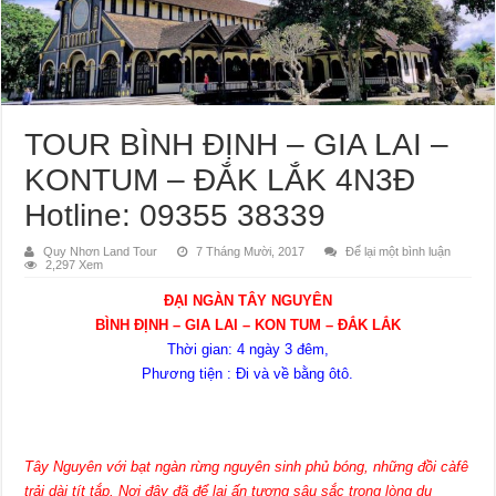
TOUR BÌNH ĐỊNH – GIA LAI –
KONTUM – ĐẮK LẮK 4N3Đ
Hotline: 09355 38339
Quy Nhơn Land Tour
7 Tháng Mười, 2017
Để lại một bình luận
2,297 Xem
ĐẠI NGÀN TÂY NGUYÊN
BÌNH ĐỊNH – GIA LAI – KON TUM – ĐẮK LẮK
Thời gian: 4 ngày 3 đêm,
Phương tiện : Đi và về bằng ôtô.
Tây Nguyên với bạt ngàn rừng nguyên sinh phủ bóng, những đồi càfê
trải dài tít tắp. Nơi đây đã để lại ấn tượng sâu sắc trong lòng du