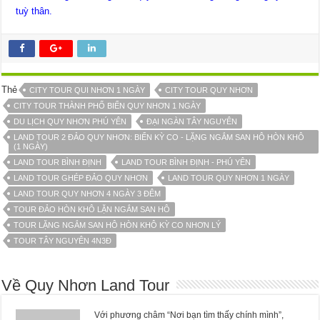
tuỳ thân.
Thẻ
CITY TOUR QUI NHƠN 1 NGÀY
CITY TOUR QUY NHƠN
CITY TOUR THÀNH PHỐ BIỂN QUY NHƠN 1 NGÀY
DU LỊCH QUY NHƠN PHÚ YÊN
ĐẠI NGÀN TÂY NGUYÊN
LAND TOUR 2 ĐẢO QUY NHƠN: BIỂN KỲ CO - LẶNG NGẮM SAN HÔ HÒN KHÔ
(1 NGÀY)
LAND TOUR BÌNH ĐỊNH
LAND TOUR BÌNH ĐỊNH - PHÚ YÊN
LAND TOUR GHÉP ĐẢO QUY NHƠN
LAND TOUR QUY NHƠN 1 NGÀY
LAND TOUR QUY NHƠN 4 NGÀY 3 ĐÊM
TOUR ĐẢO HÒN KHÔ LẶN NGẮM SAN HÔ
TOUR LẶNG NGẮM SAN HÔ HÒN KHÔ KỲ CO NHƠN LÝ
TOUR TÂY NGUYÊN 4N3Đ
Về Quy Nhơn Land Tour
Với phương châm “Nơi bạn tìm thấy chính mình”,