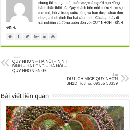
chúng tôi mong muốn luôn được là người bạn đồng
hành thân thiết của Quý khách trên mỗi buớc đi tìm sự
mới mẻ, thú vị trong cuộc sống và bạn được chào đón
như gia đình đình thứ hai của mình, Các bạn hãy đi
trải nghiệm và đừng quên đến với QUY NHƠN - BÌNH
ĐỊNH.
Trước
QUY NHƠN – HÀ NỘI – NINH
BÌNH – HẠ LONG – HÀ NỘI –
QUY NHƠN 5N4Đ
Sau
DU LỊCH MICE QUY NHƠN
3N2Đ Hotline: 09355 38339
Bài viết liên quan