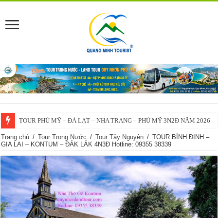
TOUR PHÙ MỸ – ĐÀ LẠT – NHA TRANG – PHÙ MỸ 3N2Đ NĂM 2026
Trang chủ
/
Tour Trong Nước
/
Tour Tây Nguyên
/
TOUR BÌNH ĐỊNH –
GIA LAI – KONTUM – ĐẮK LẮK 4N3Đ Hotline: 09355 38339