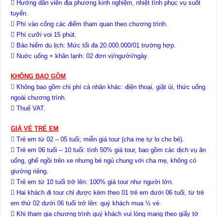
 Hướng dẫn viên địa phương kinh nghiệm, nhiệt tình phục vụ suốt
tuyến.
 Phí vào cổng các điểm tham quan theo chương trình.
 Phí cưỡi voi 15 phút.
 Bảo hiểm du lịch: Mức tối đa 20.000.000/01 trường hợp.
 Nuớc uống + khăn lạnh: 02 đơn vị/người/ngày
.
KHÔNG BAO GỒM

Không bao gồm chi phí cá nhân khác: điện thoại, giặt ủi, thức uống
ngoài chương trình.
 Thuế VAT.
GIÁ VÉ TRẺ EM

Trẻ em từ 02 – 05 tuổi; miễn giá tour (cha mẹ tự lo cho bé).
 Trẻ em 06 tuổi – 10 tuổi: tính 50% giá tour, bao gồm các dịch vụ ăn
uống, ghế ngồi trên xe nhưng bé ngủ chung với cha mẹ, không có
giường riêng.
 Trẻ em từ 10 tuổi trở lên: 100% giá tour như người lớn.
 Hai khách đi tour chỉ được kèm theo 01 trẻ em dưới 06 tuổi, từ trẻ
em thứ 02 dưới 06 tuổi trở lên: quý khách mua ½ vé.
 Khi tham gia chương trình quý khách vui lòng mang theo giấy tờ