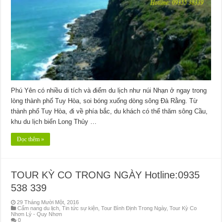
Phú Yên có nhiều di tích và điểm du lịch như núi Nhạn ở ngay trong
lòng thành phố Tuy Hòa, soi bóng xuống dòng sông Đà Rằng. Từ
thành phố Tuy Hòa, đi về phía bắc, du khách có thể thăm sông Cầu,
khu du lịch biển Long Thủy …
Đọc thêm »
TOUR KỲ CO TRONG NGÀY Hotline:0935
538 339
29 Tháng Mười Một, 2016
Cẩm nang du lịch
,
Tin tức sự kiện
,
Tour Bình Định Trong Ngày
,
Tour Kỳ Co
Nhơn Lý - Quy Nhơn
0