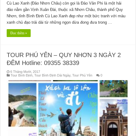
Cù Lao Xanh (Đảo Nhơn Châu) còn gọi là Đảo Vân Phi là một hải
đảo nằm gần Vịnh Xuân Đài, thuộc xã Nhơn Châu, thành phố Quy
Nhơn, tỉnh Bình Định Cù Lao Xanh đẹp như một bức tranh với màu
xanh chủ đạo trải dài từ những ngọn dừa đong đưa trong …
Đọc thêm »
TOUR PHÚ YÊN – QUY NHƠN 3 NGÀY 2
ĐÊM Hotline: 09355 38339
6 Tháng Mười, 2017
Tour Bình Định
,
Tour Bình Định Dài Ngày
,
Tour Phú Yên
0