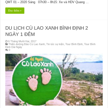
QMT 01 – 2020 Sáng 07h30 – 8h15: Xe và HDV Quang …
Đọc thêm »
DU LỊCH CÙ LAO XANH BÌNH ĐỊNH 2
NGÀY 1 ĐÊM
6 Tháng Mười Hai, 2017
Thiên đường Đảo Cù Lao Xanh
,
Tin tức sự kiện
,
Tour Bình Định
,
Tour Bình
Định Dài Ngày
0