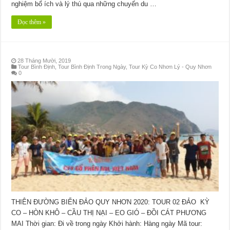
nghiệm bổ ích và lý thú qua những chuyến du …
Đọc thêm »
28 Tháng Mười, 2019
Tour Bình Định
,
Tour Bình Định Trong Ngày
,
Tour Kỳ Co Nhơn Lý - Quy Nhơn
0
THIÊN ĐƯỜNG BIỂN ĐẢO QUY NHƠN 2020: TOUR 02 ĐẢO KỲ
CO – HÒN KHÔ – CẦU THỊ NẠI – EO GIÓ – ĐỒI CÁT PHƯƠNG
MAI Thời gian: Đi về trong ngày Khởi hành: Hàng ngày Mã tour: