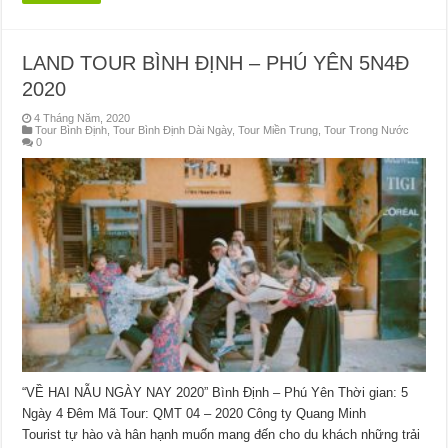
LAND TOUR BÌNH ĐỊNH – PHÚ YÊN 5N4Đ
2020
4 Tháng Năm, 2020
Tour Bình Định
,
Tour Bình Định Dài Ngày
,
Tour Miền Trung
,
Tour Trong Nước
0
“VỀ HAI NẪU NGÀY NAY 2020” Bình Định – Phú Yên Thời gian: 5
Ngày 4 Đêm Mã Tour: QMT 04 – 2020 Công ty Quang Minh
Tourist tự hào và hân hạnh muốn mang đến cho du khách những trải