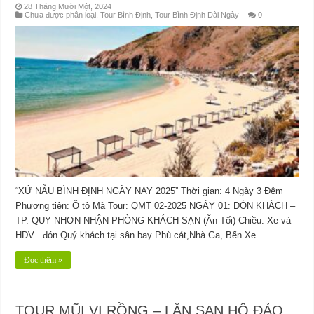
28 Tháng Mười Một, 2024
Chưa được phân loại
,
Tour Bình Định
,
Tour Bình Định Dài Ngày
0
“XỨ NẪU BÌNH ĐỊNH NGÀY NAY 2025” Thời gian: 4 Ngày 3 Đêm
Phương tiện: Ô tô Mã Tour: QMT 02-2025 NGÀY 01: ĐÓN KHÁCH –
TP. QUY NHƠN NHẬN PHÒNG KHÁCH SẠN (Ăn Tối) Chiều: Xe và
HDV đón Quý khách tại sân bay Phù cát,Nhà Ga, Bến Xe …
Đọc thêm »
TOUR MŨI VI RỒNG – LẶN SAN HÔ ĐẢO