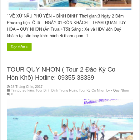
“ VỀ XỨ NẪU PHÚ YÊN – BÌNH ĐỊNH” Thời gian:3 Ngày 2 Đêm
Phương tiện: Ô tô NGÀY 01:ĐÓN KHÁCH – THAM QUAN TUY
HÒA – QUY NHƠN (Ăn Trưa +Tối) Sáng : Xe và HDV đón Quý
khách tại sân bay khởi hành đi tham quan:  …
Đọc thêm »
TOUR QUY NHƠN ( Tour 2 Đảo Kỳ Co –
Hòn Khô) Hotline: 09355 38339
28 Tháng Chín, 2017
Tin tức sự kiện
,
Tour Bình Định Trong Ngày
,
Tour Kỳ Co Nhơn Lý - Quy Nhơn
0