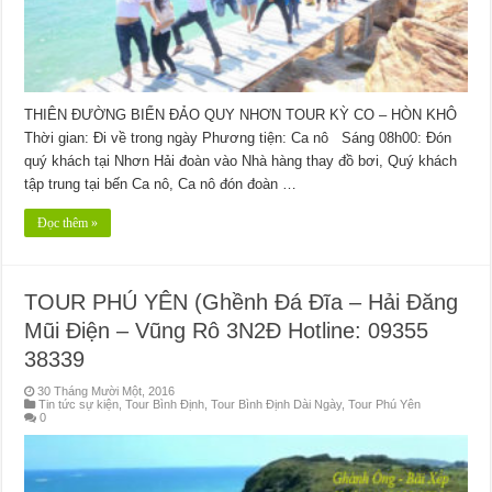
THIÊN ĐƯỜNG BIỂN ĐẢO QUY NHƠN TOUR KỲ CO – HÒN KHÔ
Thời gian: Đi về trong ngày Phương tiện: Ca nô Sáng 08h00: Đón
quý khách tại Nhơn Hải đoàn vào Nhà hàng thay đồ bơi, Quý khách
tập trung tại bến Ca nô, Ca nô đón đoàn …
Đọc thêm »
TOUR PHÚ YÊN (Ghềnh Đá Đĩa – Hải Đăng
Mũi Điện – Vũng Rô 3N2Đ Hotline: 09355
38339
30 Tháng Mười Một, 2016
Tin tức sự kiện
,
Tour Bình Định
,
Tour Bình Định Dài Ngày
,
Tour Phú Yên
0