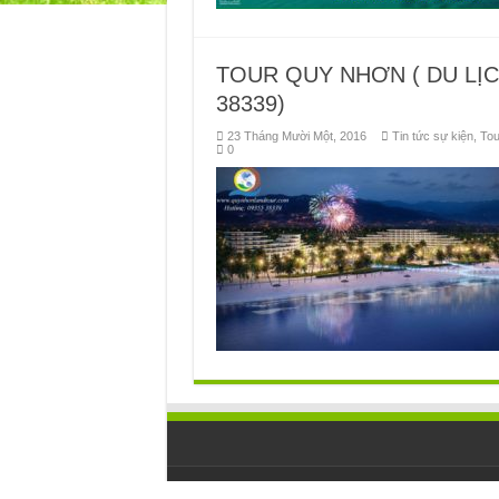
TOUR QUY NHƠN ( DU LỊCH
38339)
23 Tháng Mười Một, 2016
Tin tức sự kiện
,
Tou
0