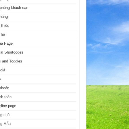
 phòng khách sạn
 hàng
 thiệu
 hệ
ia Page
al Shortcodes
 and Toggles
giả
s
khoản
nh toán
line page
ng chủ
ng Mẫu