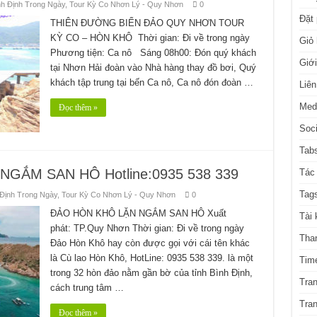
nh Định Trong Ngày
,
Tour Kỳ Co Nhơn Lý - Quy Nhơn
0
Đặt
THIÊN ĐƯỜNG BIỂN ĐẢO QUY NHƠN TOUR
KỲ CO – HÒN KHÔ Thời gian: Đi về trong ngày
Giỏ
Phương tiện: Ca nô Sáng 08h00: Đón quý khách
Giới
tại Nhơn Hải đoàn vào Nhà hàng thay đồ bơi, Quý
khách tập trung tại bến Ca nô, Ca nô đón đoàn …
Liên
Med
Đọc thêm »
Soci
Tabs
GẮM SAN HÔ Hotline:0935 538 339
Tác 
Tag
 Định Trong Ngày
,
Tour Kỳ Co Nhơn Lý - Quy Nhơn
0
ĐẢO HÒN KHÔ LẶN NGẮM SAN HÔ Xuất
Tài 
phát: TP.Quy Nhơn Thời gian: Đi về trong ngày
Tha
Đảo Hòn Khô hay còn được gọi với cái tên khác
là Cù lao Hòn Khô, HotLine: 0935 538 339. là một
Time
trong 32 hòn đảo nằm gần bờ của tỉnh Bình Định,
Tra
cách trung tâm …
Tra
Đọc thêm »