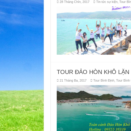
28 Tháng Chín, 2017
Tin tức sự kiện
,
Tour Bì
TOUR ĐẢO HÒN KHÔ LẶN N
21 Tháng Ba, 2017
Tour Bình Định
,
Tour Bình