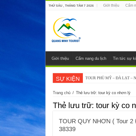
Giới thiệu
Cẩm n
THỨ SÁU , THÁNG TÁM 7 2026
Giới thiệu
Cẩm nang du lịch
Tin tức sự k
SỰ KIỆN
TOUR PHÙ MỸ – ĐÀ LẠT – 
Trang chủ
/
Thẻ lưu trữ: tour kỳ co nhơn lý
Thẻ lưu trữ:
tour kỳ co 
TOUR QUY NHƠN ( Tour 2 Đả
38339