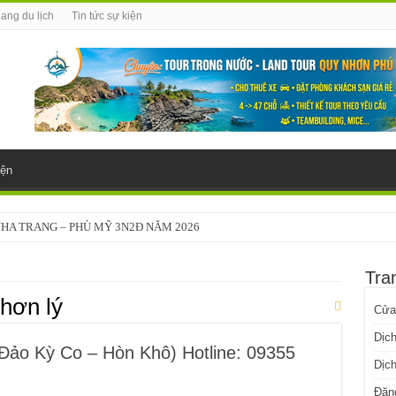
ang du lịch
Tin tức sự kiện
iện
NHA TRANG – PHÙ MỸ 3N2Đ NĂM 2026
Tra
nhơn lý
Cửa
Dịch
o Kỳ Co – Hòn Khô) Hotline: 09355
Dịch
Đăn