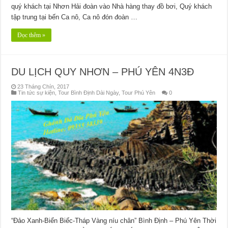
quý khách tại Nhơn Hải đoàn vào Nhà hàng thay đồ bơi, Quý khách
tập trung tại bến Ca nô, Ca nô đón đoàn …
Đọc thêm »
DU LỊCH QUY NHƠN – PHÚ YÊN 4N3Đ
23 Tháng Chín, 2017
Tin tức sự kiện
,
Tour Bình Định Dài Ngày
,
Tour Phú Yên
0
“Đảo Xanh-Biển Biếc-Tháp Vàng níu chân” Bình Định – Phú Yên Thời