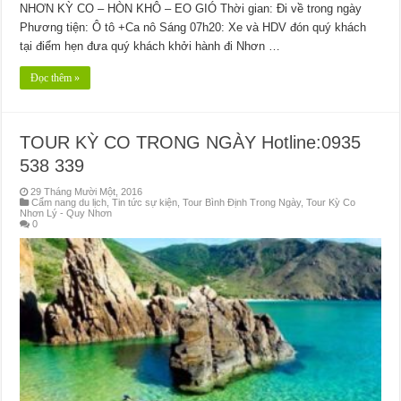
NHƠN KỲ CO – HÒN KHÔ – EO GIÓ Thời gian: Đi về trong ngày
Phương tiện: Ô tô +Ca nô Sáng 07h20: Xe và HDV đón quý khách
tại điểm hẹn đưa quý khách khởi hành đi Nhơn …
Đọc thêm »
TOUR KỲ CO TRONG NGÀY Hotline:0935
538 339
29 Tháng Mười Một, 2016
Cẩm nang du lịch
,
Tin tức sự kiện
,
Tour Bình Định Trong Ngày
,
Tour Kỳ Co
Nhơn Lý - Quy Nhơn
0