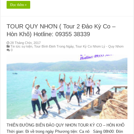
Đọc thêm »
TOUR QUY NHƠN ( Tour 2 Đảo Kỳ Co –
Hòn Khô) Hotline: 09355 38339
28 Tháng Chín, 2017
Tin tức sự kiện
,
Tour Bình Định Trong Ngày
,
Tour Kỳ Co Nhơn Lý - Quy Nhơn
0
THIÊN ĐƯỜNG BIỂN ĐẢO QUY NHƠN TOUR KỲ CO – HÒN KHÔ
Thời gian: Đi về trong ngày Phương tiện: Ca nô Sáng 08h00: Đón