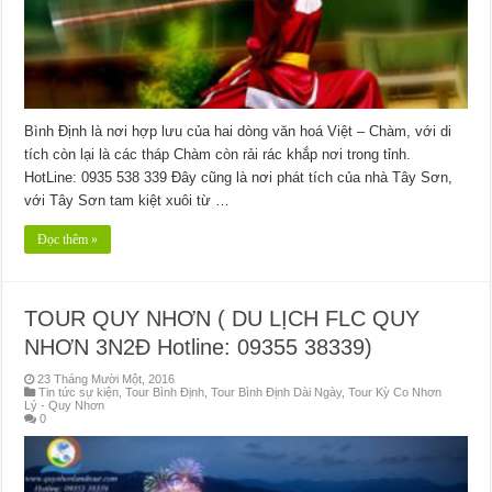
Bình Định là nơi hợp lưu của hai dòng văn hoá Việt – Chàm, với di
tích còn lại là các tháp Chàm còn rải rác khắp nơi trong tỉnh.
HotLine: 0935 538 339 Đây cũng là nơi phát tích của nhà Tây Sơn,
với Tây Sơn tam kiệt xuôi từ …
Đọc thêm »
TOUR QUY NHƠN ( DU LỊCH FLC QUY
NHƠN 3N2Đ Hotline: 09355 38339)
23 Tháng Mười Một, 2016
Tin tức sự kiện
,
Tour Bình Định
,
Tour Bình Định Dài Ngày
,
Tour Kỳ Co Nhơn
Lý - Quy Nhơn
0