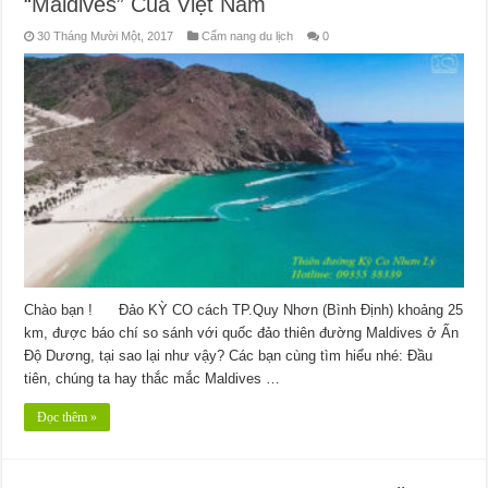
“Maldives” Của Việt Nam
30 Tháng Mười Một, 2017
Cẩm nang du lịch
0
Chào bạn ! Đảo KỲ CO cách TP.Quy Nhơn (Bình Định) khoảng 25
km, được báo chí so sánh với quốc đảo thiên đường Maldives ở Ấn
Độ Dương, tại sao lại như vậy? Các bạn cùng tìm hiểu nhé: Đầu
tiên, chúng ta hay thắc mắc Maldives …
Đọc thêm »