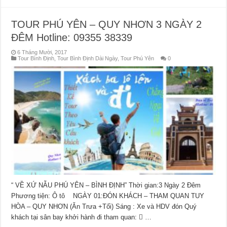
TOUR PHÚ YÊN – QUY NHƠN 3 NGÀY 2
ĐÊM Hotline: 09355 38339
6 Tháng Mười, 2017
Tour Bình Định
,
Tour Bình Định Dài Ngày
,
Tour Phú Yên
0
“ VỀ XỨ NẪU PHÚ YÊN – BÌNH ĐỊNH” Thời gian:3 Ngày 2 Đêm
Phương tiện: Ô tô NGÀY 01:ĐÓN KHÁCH – THAM QUAN TUY
HÒA – QUY NHƠN (Ăn Trưa +Tối) Sáng : Xe và HDV đón Quý
khách tại sân bay khởi hành đi tham quan:  …