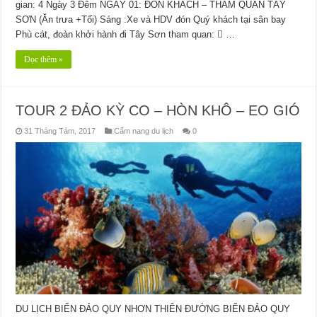
gian: 4 Ngày 3 Đêm NGÀY 01: ĐÓN KHÁCH – THAM QUAN TÂY
SƠN (Ăn trưa +Tối) Sáng :Xe và HDV đón Quý khách tại sân bay
Phù cát, đoàn khởi hành đi Tây Sơn tham quan:  …
Đọc thêm »
TOUR 2 ĐẢO KỲ CO – HÒN KHÔ – EO GIÓ
31 Tháng Tám, 2017
Cẩm nang du lịch
0
DU LỊCH BIỂN ĐẢO QUY NHƠN THIÊN ĐƯỜNG BIỂN ĐẢO QUY