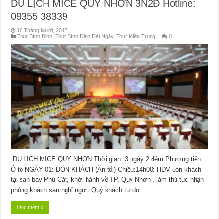
DU LỊCH MICE QUY NHƠN 3N2Đ Hotline:
09355 38339
10 Tháng Mười, 2017
Tour Bình Định
,
Tour Bình Định Dài Ngày
,
Tour Miền Trung
0
DU LỊCH MICE QUY NHƠN Thời gian: 3 ngày 2 đêm Phương tiện:
Ô tô NGÀY 01: ĐÓN KHÁCH (Ăn tối) Chiều:14h00: HDV đón khách
tại san bay Phù Cát, khởi hành về TP. Quy Nhơn , làm thủ tục nhận
phòng khách sạn nghỉ ngơi. Quý khách tự do …
Đọc thêm »