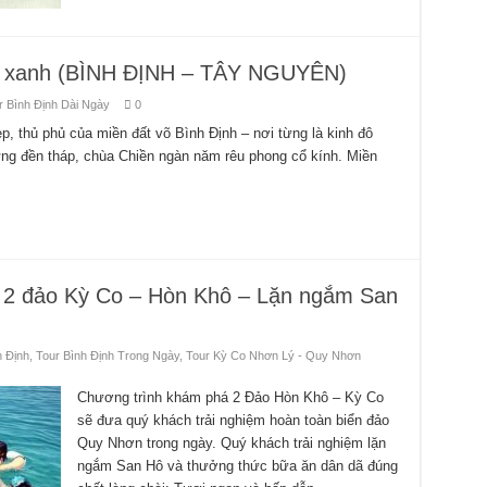
ng xanh (BÌNH ĐỊNH – TÂY NGUYÊN)
r Bình Định Dài Ngày
0
, thủ phủ của miền đất võ Bình Định – nơi từng là kinh đô
g đền tháp, chùa Chiền ngàn năm rêu phong cổ kính. Miền
2 đảo Kỳ Co – Hòn Khô – Lặn ngắm San
h Định
,
Tour Bình Định Trong Ngày
,
Tour Kỳ Co Nhơn Lý - Quy Nhơn
Chương trình khám phá 2 Đảo Hòn Khô – Kỳ Co
sẽ đưa quý khách trải nghiệm hoàn toàn biển đảo
Quy Nhơn trong ngày. Quý khách trải nghiệm lặn
ngắm San Hô và thưởng thức bữa ăn dân dã đúng