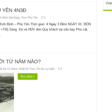
Vid
Ú YÊN 4N3Đ
nh Định Dài Ngày
,
Tour Phú Yên
0
 Bình Định – Phú Yên Thời gian: 4 Ngày 3 Đêm NGÀY 01: ĐÓN
i) Sáng :Xe và HDV đón Quý khách tại sân bay Phù cát,
…
ỜI TỪ NĂM NÀO?
ật Ký Lữ Hành
,
Nhật Ký Tour
,
Tin tức sự kiện
0
Đọc thêm »