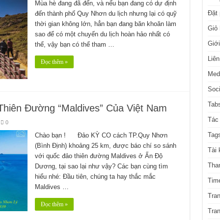
Mùa hè đang đã đến, và nếu bạn đang có dự định
Đặt
đến thành phố Quy Nhơn du lịch nhưng lại có quỹ
thời gian không lớn, hẳn bạn đang băn khoăn làm
Giỏ
sao để có một chuyến du lịch hoàn hảo nhất có
Giới
thể, vậy bạn có thể tham …
Liên
Đọc thêm »
Med
Soci
Tabs
Thiên Đường “Maldives” Của Việt Nam
Tác 
0
Tag
Chào bạn ! Đảo KỲ CO cách TP.Quy Nhơn
(Bình Định) khoảng 25 km, được báo chí so sánh
Tài 
với quốc đảo thiên đường Maldives ở Ấn Độ
Tha
Dương, tại sao lại như vậy? Các bạn cùng tìm
hiểu nhé: Đầu tiên, chúng ta hay thắc mắc
Time
Maldives …
Tra
Đọc thêm »
Tra