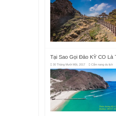
Tại Sao Gọi Đảo KỲ CO Là 
30 Tháng Mười Một, 2017
Cẩm nang du lịch