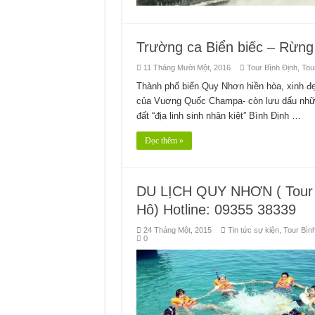
Trường ca Biển biếc – Rừ
11 Tháng Mười Một, 2016
Tour Bình Định
,
Tou
Thành phố biển Quy Nhơn hiền hòa, xinh đẹp
của Vuơng Quốc Champa- còn lưu dấu nhữn
đất “địa linh sinh nhân kiệt” Bình Định …
Đọc thêm »
DU LỊCH QUY NHƠN ( Tour 
Hô) Hotline: 09355 38339
24 Tháng Một, 2015
Tin tức sự kiện
,
Tour Bìn
0