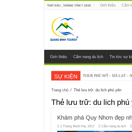
Giới thiệu
Cẩm n
THỨ SÁU , THÁNG TÁM 7 2026
Giới thiệu
Cẩm nang du lịch
Tin tức sự k
SỰ KIỆN
TOUR PHÙ MỸ – ĐÀ LẠT – 
Trang chủ
/
Thẻ lưu trữ: du lich phú yên
Thẻ lưu trữ:
du lich phú
Khám phá Quy Nhơn đẹp như
2 Tháng Mười Hai, 2017
Cẩm nang du lịch