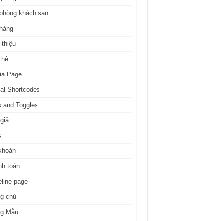
 phòng khách sạn
 hàng
 thiệu
 hệ
ia Page
al Shortcodes
 and Toggles
giả
s
khoản
nh toán
line page
ng chủ
ng Mẫu