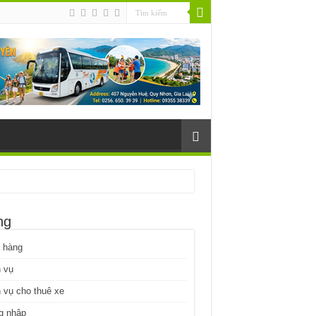
ng
 hàng
 vụ
 vụ cho thuê xe
g nhập