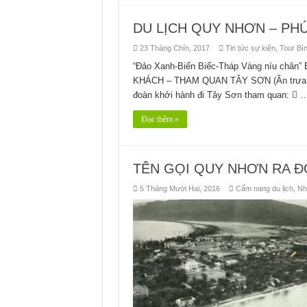
DU LỊCH QUY NHƠN – PH
23 Tháng Chín, 2017
Tin tức sự kiện
,
Tour Bì
“Đảo Xanh-Biển Biếc-Tháp Vàng níu chân”
KHÁCH – THAM QUAN TÂY SƠN (Ăn trưa +Tố
đoàn khởi hành đi Tây Sơn tham quan:  
Đọc thêm »
TÊN GỌI QUY NHƠN RA Đ
5 Tháng Mười Hai, 2016
Cẩm nang du lịch
,
Nh