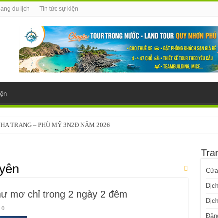
ang du lịch
Tin tức sự kiện
iện
NHA TRANG – PHÙ MỸ 3N2Đ NĂM 2026
Tra
 yên
Cửa
Dịch
 mơ chỉ trong 2 ngày 2 đêm
Dịch
0
Đăn