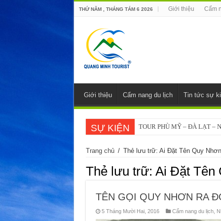
Giới thiệu
Cẩm n
THỨ NĂM , THÁNG TÁM 6 2026
Giới thiệu
Cẩm nang du lịch
Tin tức sự k
SỰ KIỆN
TOUR PHÙ MỸ – ĐÀ LẠT – 
Trang chủ
/
Thẻ lưu trữ: Ai Đặt Tên Quy Nhơ
Thẻ lưu trữ:
Ai Đặt Tên
TÊN GỌI QUY NHƠN RA Đ
5 Tháng Mười Hai, 2016
Cẩm nang du lịch
,
N