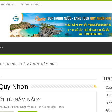
ang du lịch
Tin tức sự kiện
iện
NHA TRANG – PHÙ MỸ 3N2Đ NĂM 2026
n
Tra
 Quy Nhơn
Cửa
Dịch
ỜI TỪ NĂM NÀO?
Dịch
hật Ký Lữ Hành
,
Nhật Ký Tour
,
Tin tức sự kiện
0
Đăn