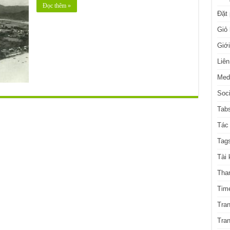
Đọc thêm »
Đặt
Giỏ
Giới
Liên
Med
Soci
Tabs
Tác 
Tag
Tài 
Tha
Time
Tra
Tra