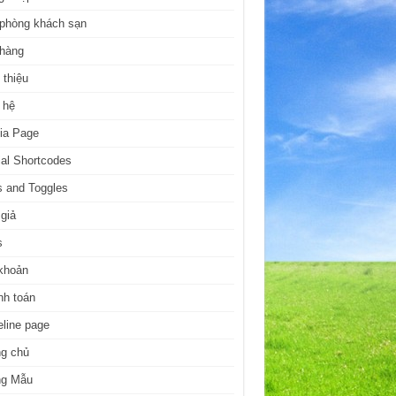
 phòng khách sạn
 hàng
 thiệu
 hệ
ia Page
al Shortcodes
 and Toggles
giả
s
khoản
nh toán
line page
ng chủ
ng Mẫu